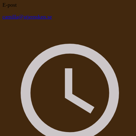
E-post
camilla@stjernsken.se