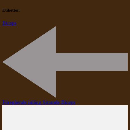
Etiketter:
Biceps
Inläggsnavigering
Föregående inlägg
Sittande Biceps