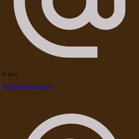
E-post
camilla@stjernsken.se