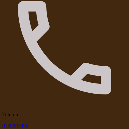
Telefon
0733807356