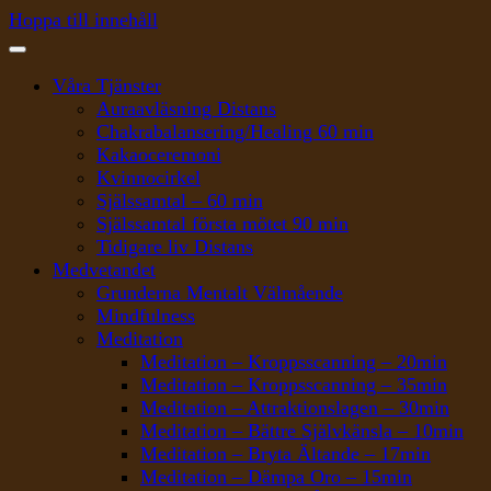
Hoppa till innehåll
Våra Tjänster
Auraavläsning Distans
Chakrabalansering/Healing 60 min
Kakaoceremoni
Kvinnocirkel
Själssamtal – 60 min
Själssamtal första mötet 90 min
Tidigare liv Distans
Medvetandet
Grunderna Mentalt Välmående
Mindfulness
Meditation
Meditation – Kroppsscanning – 20min
Meditation – Kroppsscanning – 35min
Meditation – Attraktionslagen – 30min
Meditation – Bättre Självkänsla – 10min
Meditation – Bryta Ältande – 17min
Meditation – Dämpa Oro – 15min