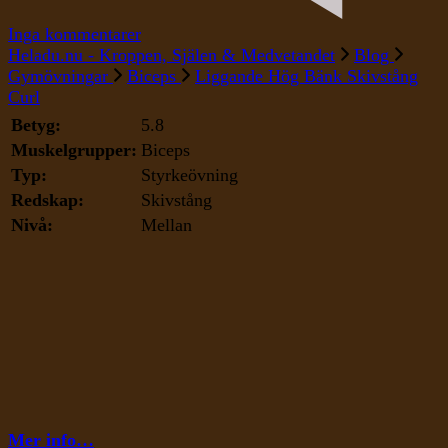
till
Inga kommentarer
Liggande
Heladu.nu - Kroppen, Själen & Medvetandet
Blog
Hög
Gymövningar
Biceps
Liggande Hög Bänk Skivstång
Bänk
Curl
Skivstång
Betyg:
5.8
Curl
Muskelgrupper:
Biceps
Typ:
Styrkeövning
Redskap:
Skivstång
Nivå:
Mellan
Mer info…