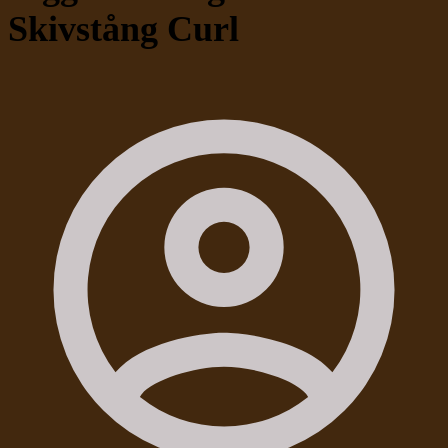
Skivstång Curl