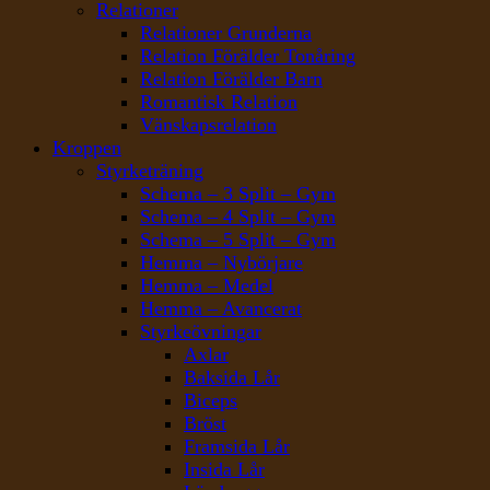
Relationer
Relationer Grunderna
Relation Förälder Tonåring
Relation Förälder Barn
Romantisk Relation
Vänskapsrelation
Kroppen
Styrketräning
Schema – 3 Split – Gym
Schema – 4 Split – Gym
Schema – 5 Split – Gym
Hemma – Nybörjare
Hemma – Medel
Hemma – Avancerat
Styrkeövningar
Axlar
Baksida Lår
Biceps
Bröst
Framsida Lår
Insida Lår