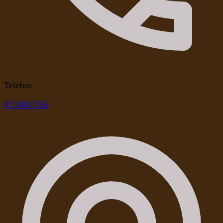
Telefon
0733807356