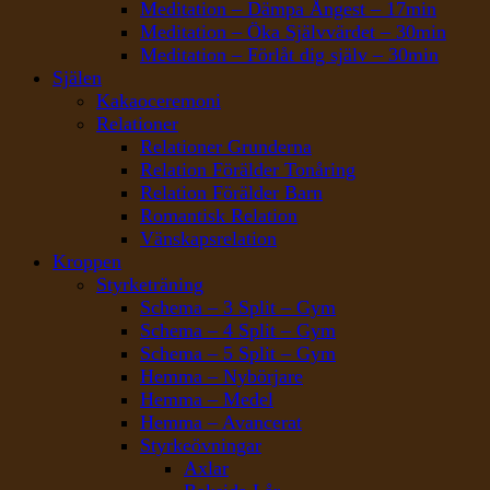
Meditation – Dämpa Ångest – 17min
Meditation – Öka Självvärdet – 30min
Meditation – Förlåt dig själv – 30min
Själen
Kakaoceremoni
Relationer
Relationer Grunderna
Relation Förälder Tonåring
Relation Förälder Barn
Romantisk Relation
Vänskapsrelation
Kroppen
Styrketräning
Schema – 3 Split – Gym
Schema – 4 Split – Gym
Schema – 5 Split – Gym
Hemma – Nybörjare
Hemma – Medel
Hemma – Avancerat
Styrkeövningar
Axlar