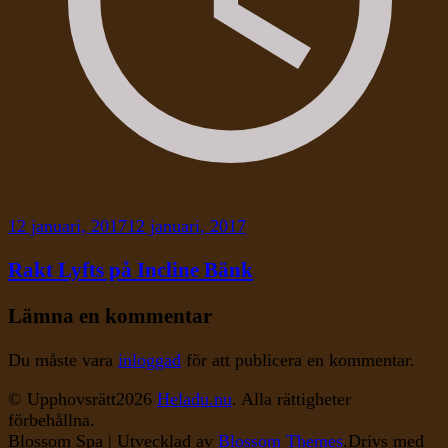
12 januari, 2017
12 januari, 2017
Rakt Lyfts på Incline Bänk
Lämna en kommentar
Du måste vara
inloggad
för att publicera en kommentar.
© Upphovsrätt2026
Heladu.nu
. Alla rättigheter
förbehållna.
Blossom Spa | Utvecklad av
Blossom Themes
.Drivs med