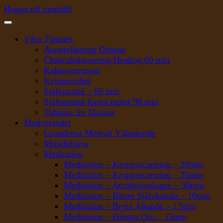
Hoppa till innehåll
Våra Tjänster
Auraavläsning Distans
Chakrabalansering/Healing 60 min
Kakaoceremoni
Kvinnocirkel
Själssamtal – 60 min
Själssamtal första mötet 90 min
Tidigare liv Distans
Medvetandet
Grunderna Mentalt Välmående
Mindfulness
Meditation
Meditation – Kroppsscanning – 20min
Meditation – Kroppsscanning – 35min
Meditation – Attraktionslagen – 30min
Meditation – Bättre Självkänsla – 10min
Meditation – Bryta Ältande – 17min
Meditation – Dämpa Oro – 15min