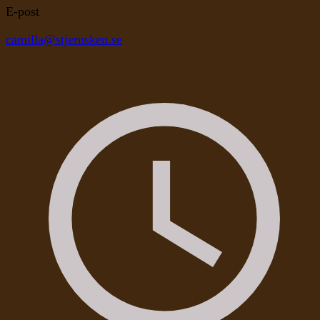
E-post
camilla@stjernsken.se