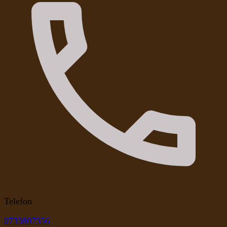
Telefon
0733807356