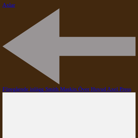
Axlar
Inläggsnavigering
Föregående inlägg
Smith Maskin Över Huvud Axel Press