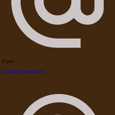
E-post
camilla@stjernsken.se