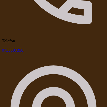
Telefon
0733807356