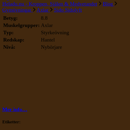
Sido
Heladu.nu - Kroppen, Själen & Medvetandet
Blog
Sidolyft
Gymövningar
Axlar
Sido Sidolyft
Betyg:
8.8
Muskelgrupper:
Axlar
Typ:
Styrkeövning
Redskap:
Hantel
Nivå:
Nybörjare
Mer info…
Etiketter: