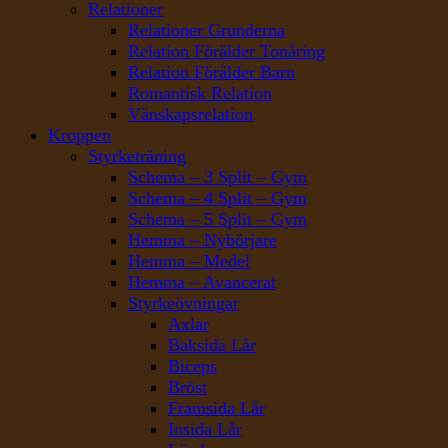
Relationer
Relationer Grunderna
Relation Förälder Tonåring
Relation Förälder Barn
Romantisk Relation
Vänskapsrelation
Kroppen
Styrketräning
Schema – 3 Split – Gym
Schema – 4 Split – Gym
Schema – 5 Split – Gym
Hemma – Nybörjare
Hemma – Medel
Hemma – Avancerat
Styrkeövningar
Axlar
Baksida Lår
Biceps
Bröst
Framsida Lår
Insida Lår