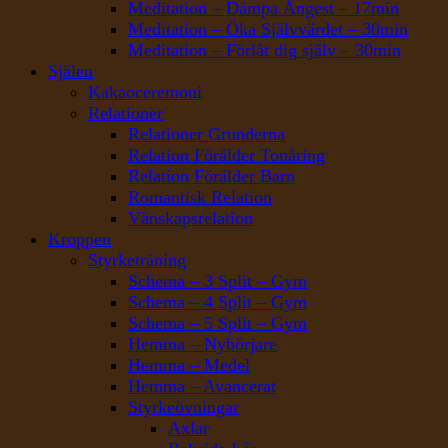
Meditation – Dämpa Ångest – 17min
Meditation – Öka Självvärdet – 30min
Meditation – Förlåt dig själv – 30min
Själen
Kakaoceremoni
Relationer
Relationer Grunderna
Relation Förälder Tonåring
Relation Förälder Barn
Romantisk Relation
Vänskapsrelation
Kroppen
Styrketräning
Schema – 3 Split – Gym
Schema – 4 Split – Gym
Schema – 5 Split – Gym
Hemma – Nybörjare
Hemma – Medel
Hemma – Avancerat
Styrkeövningar
Axlar