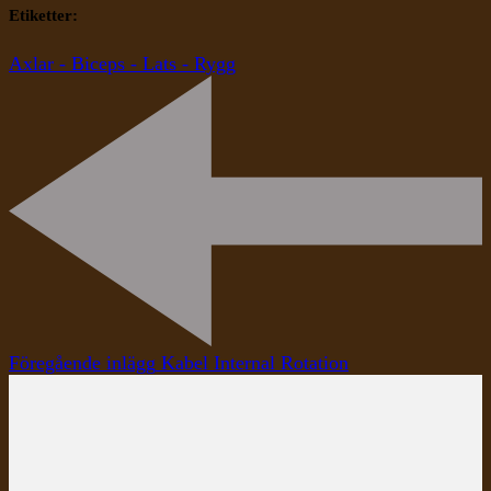
Etiketter:
Axlar - Biceps - Lats - Rygg
Inläggsnavigering
Föregående inlägg
Kabel Internal Rotation