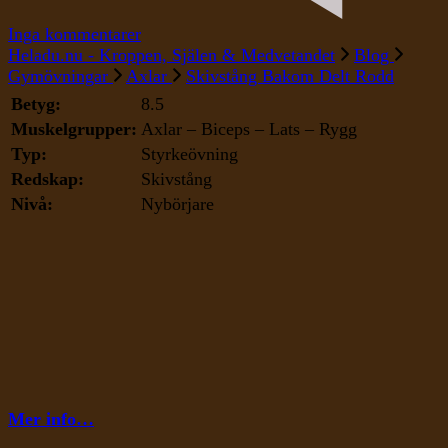
till
Inga kommentarer
Skivstång
Heladu.nu - Kroppen, Själen & Medvetandet
Blog
Bakom
Gymövningar
Axlar
Skivstång Bakom Delt Rodd
Delt
Betyg:
8.5
Rodd
Muskelgrupper:
Axlar – Biceps – Lats – Rygg
Typ:
Styrkeövning
Redskap:
Skivstång
Nivå:
Nybörjare
Mer info…