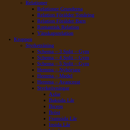
Relationer
Relationer Grunderna
Relation Förälder Tonåring
Relation Förälder Barn
Romantisk Relation
Vänskapsrelation
Kroppen
Styrketräning
Schema – 3 Split – Gym
Schema – 4 Split – Gym
Schema – 5 Split – Gym
Hemma – Nybörjare
Hemma – Medel
Hemma – Avancerat
Styrkeövningar
Axlar
Baksida Lår
Biceps
Bröst
Framsida Lår
Insida Lår