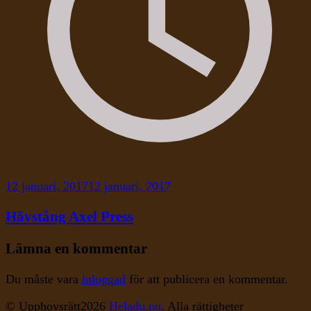
12 januari, 2017
12 januari, 2017
Hävstång Axel Press
Lämna en kommentar
Du måste vara
inloggad
för att publicera en kommentar.
© Upphovsrätt2026
Heladu.nu
. Alla rättigheter