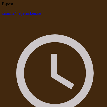
E-post
camilla@stjernsken.se