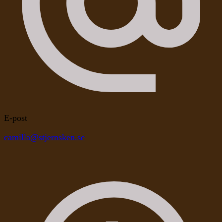
E-post
camilla@stjernsken.se