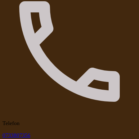
Telefon
0733807356