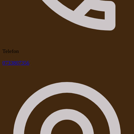
Telefon
0733807356