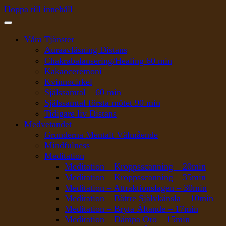
Hoppa till innehåll
Våra Tjänster
Auraavläsning Distans
Chakrabalansering/Healing 60 min
Kakaoceremoni
Kvinnocirkel
Själssamtal – 60 min
Själssamtal första mötet 90 min
Tidigare liv Distans
Medvetandet
Grunderna Mentalt Välmående
Mindfulness
Meditation
Meditation – Kroppsscanning – 20min
Meditation – Kroppsscanning – 35min
Meditation – Attraktionslagen – 30min
Meditation – Bättre Självkänsla – 10min
Meditation – Bryta Ältande – 17min
Meditation – Dämpa Oro – 15min