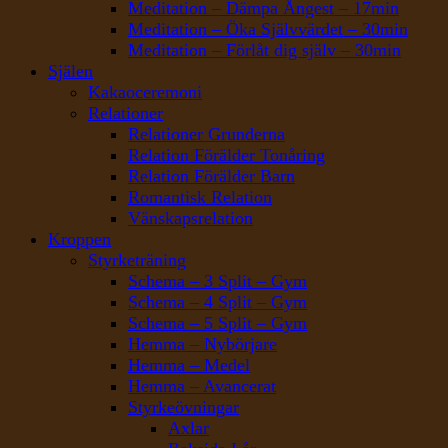
Meditation – Dämpa Ångest – 17min
Meditation – Öka Självvärdet – 30min
Meditation – Förlåt dig själv – 30min
Själen
Kakaoceremoni
Relationer
Relationer Grunderna
Relation Förälder Tonåring
Relation Förälder Barn
Romantisk Relation
Vänskapsrelation
Kroppen
Styrketräning
Schema – 3 Split – Gym
Schema – 4 Split – Gym
Schema – 5 Split – Gym
Hemma – Nybörjare
Hemma – Medel
Hemma – Avancerat
Styrkeövningar
Axlar