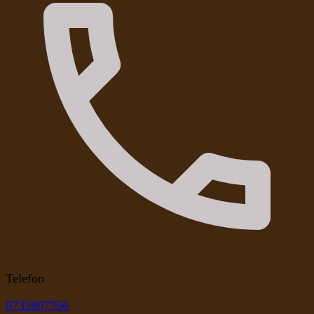
Telefon
0733807356