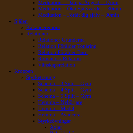
Meditation – Dämpa Ångest – 17min
Meditation – Öka Självvärdet – 30min
Meditation – Förlåt dig själv – 30min
Själen
Kakaoceremoni
Relationer
Relationer Grunderna
Relation Förälder Tonåring
Relation Förälder Barn
Romantisk Relation
Vänskapsrelation
Kroppen
Styrketräning
Schema – 3 Split – Gym
Schema – 4 Split – Gym
Schema – 5 Split – Gym
Hemma – Nybörjare
Hemma – Medel
Hemma – Avancerat
Styrkeövningar
Axlar