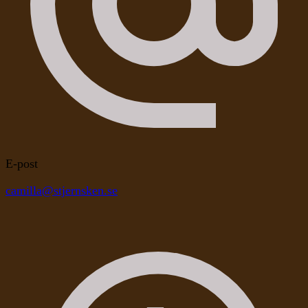
E-post
camilla@stjernsken.se