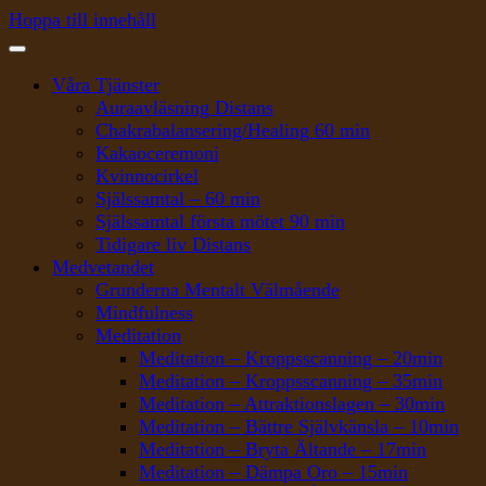
Hoppa till innehåll
Våra Tjänster
Auraavläsning Distans
Chakrabalansering/Healing 60 min
Kakaoceremoni
Kvinnocirkel
Själssamtal – 60 min
Själssamtal första mötet 90 min
Tidigare liv Distans
Medvetandet
Grunderna Mentalt Välmående
Mindfulness
Meditation
Meditation – Kroppsscanning – 20min
Meditation – Kroppsscanning – 35min
Meditation – Attraktionslagen – 30min
Meditation – Bättre Självkänsla – 10min
Meditation – Bryta Ältande – 17min
Meditation – Dämpa Oro – 15min