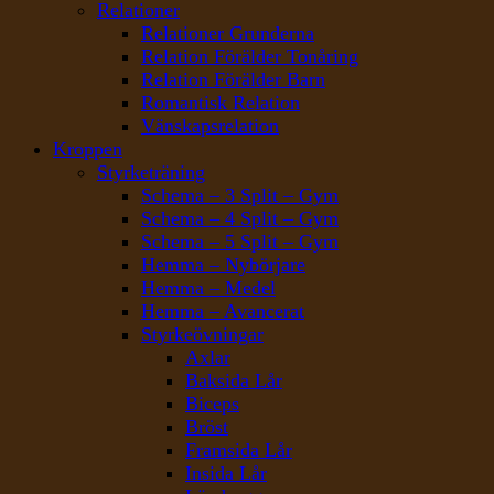
Relationer
Relationer Grunderna
Relation Förälder Tonåring
Relation Förälder Barn
Romantisk Relation
Vänskapsrelation
Kroppen
Styrketräning
Schema – 3 Split – Gym
Schema – 4 Split – Gym
Schema – 5 Split – Gym
Hemma – Nybörjare
Hemma – Medel
Hemma – Avancerat
Styrkeövningar
Axlar
Baksida Lår
Biceps
Bröst
Framsida Lår
Insida Lår