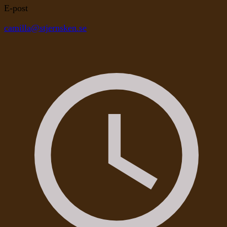
E-post
camilla@stjernsken.se