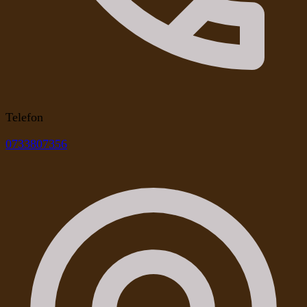
Telefon
0733807356