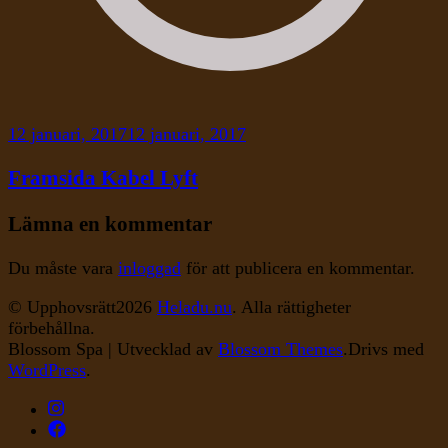
12 januari, 2017
12 januari, 2017
Framsida Kabel Lyft
Lämna en kommentar
Du måste vara
inloggad
för att publicera en kommentar.
© Upphovsrätt2026
Heladu.nu
. Alla rättigheter
förbehållna.
Blossom Spa | Utvecklad av
Blossom Themes
.Drivs med
WordPress
.