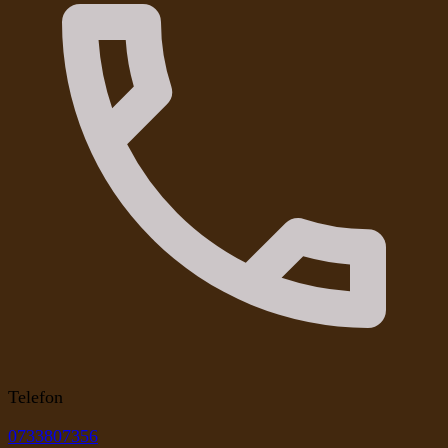
Telefon
0733807356