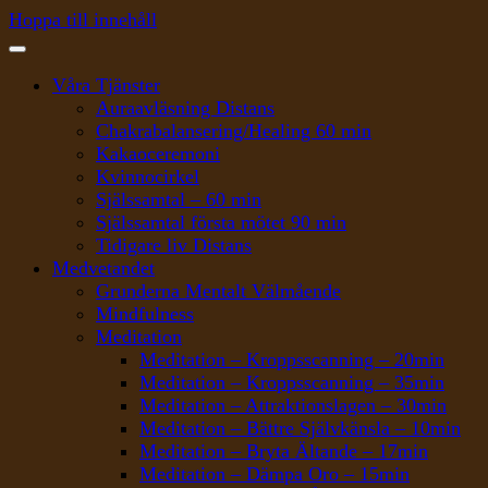
Hoppa till innehåll
Våra Tjänster
Auraavläsning Distans
Chakrabalansering/Healing 60 min
Kakaoceremoni
Kvinnocirkel
Själssamtal – 60 min
Själssamtal första mötet 90 min
Tidigare liv Distans
Medvetandet
Grunderna Mentalt Välmående
Mindfulness
Meditation
Meditation – Kroppsscanning – 20min
Meditation – Kroppsscanning – 35min
Meditation – Attraktionslagen – 30min
Meditation – Bättre Självkänsla – 10min
Meditation – Bryta Ältande – 17min
Meditation – Dämpa Oro – 15min