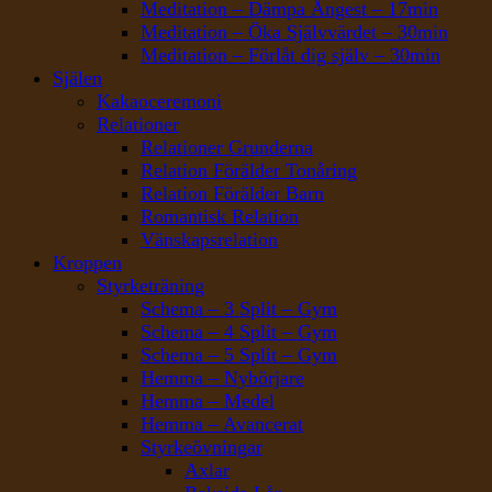
Meditation – Dämpa Ångest – 17min
Meditation – Öka Självvärdet – 30min
Meditation – Förlåt dig själv – 30min
Själen
Kakaoceremoni
Relationer
Relationer Grunderna
Relation Förälder Tonåring
Relation Förälder Barn
Romantisk Relation
Vänskapsrelation
Kroppen
Styrketräning
Schema – 3 Split – Gym
Schema – 4 Split – Gym
Schema – 5 Split – Gym
Hemma – Nybörjare
Hemma – Medel
Hemma – Avancerat
Styrkeövningar
Axlar