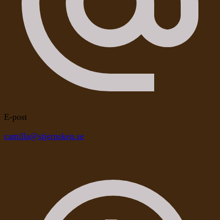
E-post
camilla@stjernsken.se