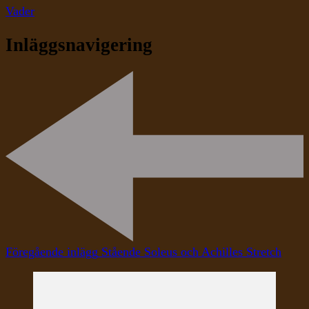
Vader
Inläggsnavigering
Föregående inlägg
Stående Soleus och Achilles Stretch