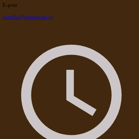
E-post
camilla@stjernsken.se