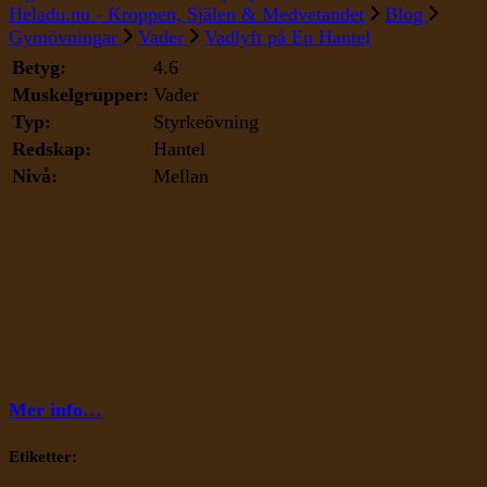
Heladu.nu - Kroppen, Själen & Medvetandet
Blog
Gymövningar
Vader
Vadlyft på En Hantel
Betyg:
4.6
Muskelgrupper:
Vader
Typ:
Styrkeövning
Redskap:
Hantel
Nivå:
Mellan
Mer info…
Etiketter: