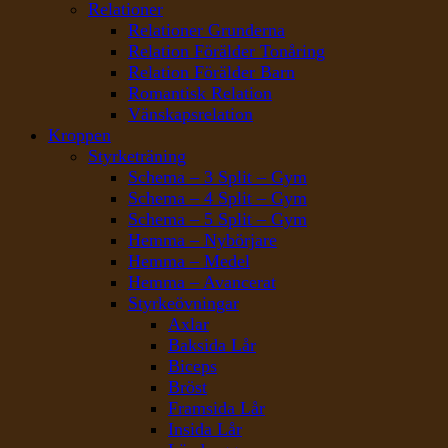
Relationer
Relationer Grunderna
Relation Förälder Tonåring
Relation Förälder Barn
Romantisk Relation
Vänskapsrelation
Kroppen
Styrketräning
Schema – 3 Split – Gym
Schema – 4 Split – Gym
Schema – 5 Split – Gym
Hemma – Nybörjare
Hemma – Medel
Hemma – Avancerat
Styrkeövningar
Axlar
Baksida Lår
Biceps
Bröst
Framsida Lår
Insida Lår