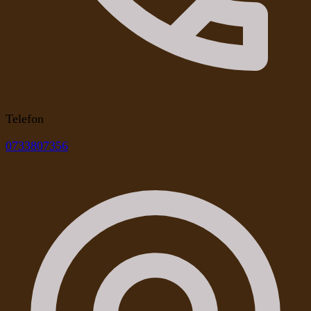
Telefon
0733807356