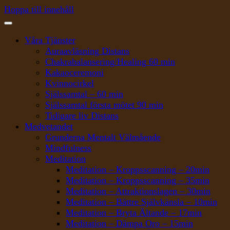
Hoppa till innehåll
Våra Tjänster
Auraavläsning Distans
Chakrabalansering/Healing 60 min
Kakaoceremoni
Kvinnocirkel
Själssamtal – 60 min
Själssamtal första mötet 90 min
Tidigare liv Distans
Medvetandet
Grunderna Mentalt Välmående
Mindfulness
Meditation
Meditation – Kroppsscanning – 20min
Meditation – Kroppsscanning – 35min
Meditation – Attraktionslagen – 30min
Meditation – Bättre Självkänsla – 10min
Meditation – Bryta Ältande – 17min
Meditation – Dämpa Oro – 15min