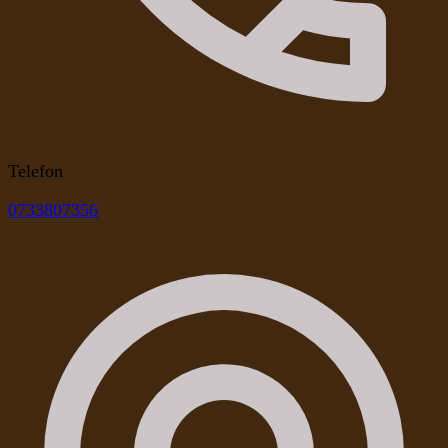
Telefon
0733807356