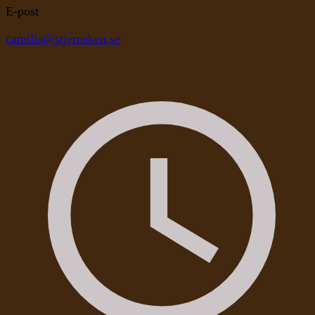
E-post
camilla@stjernsken.se