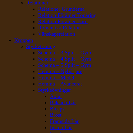
Relationer
Relationer Grunderna
Relation Förälder Tonåring
Relation Förälder Barn
Romantisk Relation
Vänskapsrelation
Kroppen
Styrketräning
Schema – 3 Split – Gym
Schema – 4 Split – Gym
Schema – 5 Split – Gym
Hemma – Nybörjare
Hemma – Medel
Hemma – Avancerat
Styrkeövningar
Axlar
Baksida Lår
Biceps
Bröst
Framsida Lår
Insida Lår