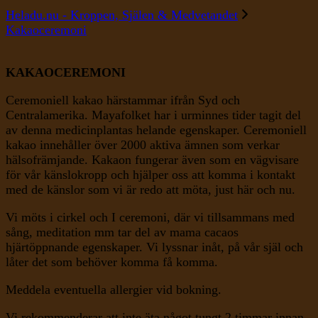
Heladu.nu - Kroppen, Själen & Medvetandet
Kakaoceremoni
KAKAOCEREMONI
Ceremoniell kakao härstammar ifrån Syd och
Centralamerika. Mayafolket har i urminnes tider tagit del
av denna medicinplantas helande egenskaper. Ceremoniell
kakao innehåller över 2000 aktiva ämnen som verkar
hälsofrämjande. Kakaon fungerar även som en vägvisare
för vår känslokropp och hjälper oss att komma i kontakt
med de känslor som vi är redo att möta, just här och nu.
Vi möts i cirkel och I ceremoni, där vi tillsammans med
sång, meditation mm tar del av mama cacaos
hjärtöppnande egenskaper. Vi lyssnar inåt, på vår själ och
låter det som behöver komma få komma.
Meddela eventuella allergier vid bokning.
Vi rekommenderar att inte äta något tungt 2 timmar innan