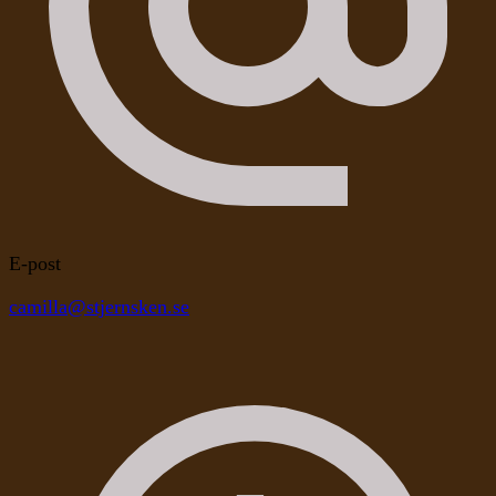
E-post
camilla@stjernsken.se