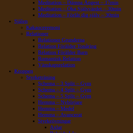
Meditation – Dämpa Ångest – 17min
Meditation – Öka Självvärdet – 30min
Meditation – Förlåt dig själv – 30min
Själen
Kakaoceremoni
Relationer
Relationer Grunderna
Relation Förälder Tonåring
Relation Förälder Barn
Romantisk Relation
Vänskapsrelation
Kroppen
Styrketräning
Schema – 3 Split – Gym
Schema – 4 Split – Gym
Schema – 5 Split – Gym
Hemma – Nybörjare
Hemma – Medel
Hemma – Avancerat
Styrkeövningar
Axlar