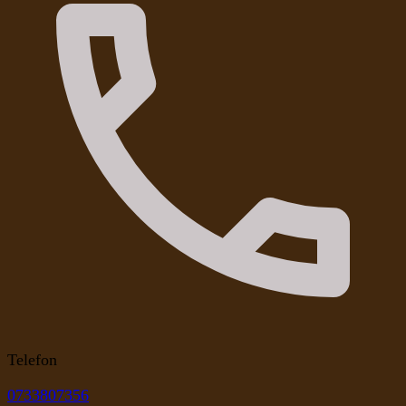
Telefon
0733807356