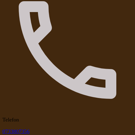
Telefon
0733807356