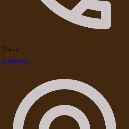
Telefon
0733807356