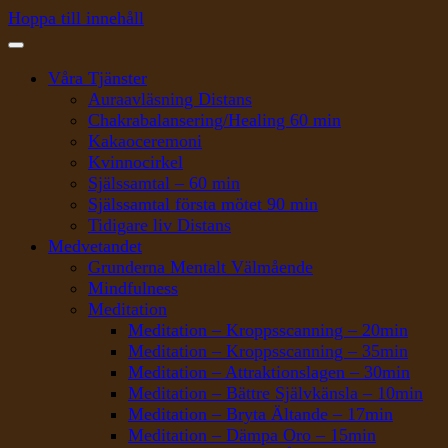
Hoppa till innehåll
Våra Tjänster
Auraavläsning Distans
Chakrabalansering/Healing 60 min
Kakaoceremoni
Kvinnocirkel
Själssamtal – 60 min
Själssamtal första mötet 90 min
Tidigare liv Distans
Medvetandet
Grunderna Mentalt Välmående
Mindfulness
Meditation
Meditation – Kroppsscanning – 20min
Meditation – Kroppsscanning – 35min
Meditation – Attraktionslagen – 30min
Meditation – Bättre Självkänsla – 10min
Meditation – Bryta Ältande – 17min
Meditation – Dämpa Oro – 15min