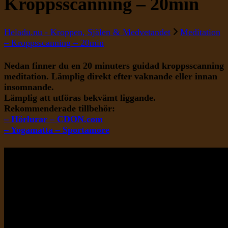
Kroppsscanning – 20min
Heladu.nu - Kroppen, Själen & Medvetandet
Meditation
– Kroppsscanning – 20min
Nedan finner du en 20 minuters guidad kroppsscanning
meditation. Lämplig direkt efter vaknande eller innan
insomnande.
Lämplig att utföras bekvämt liggande.
Rekommenderade tillbehör:
– Hörlurar – CDON.com
– Yogamatta – Sportamore