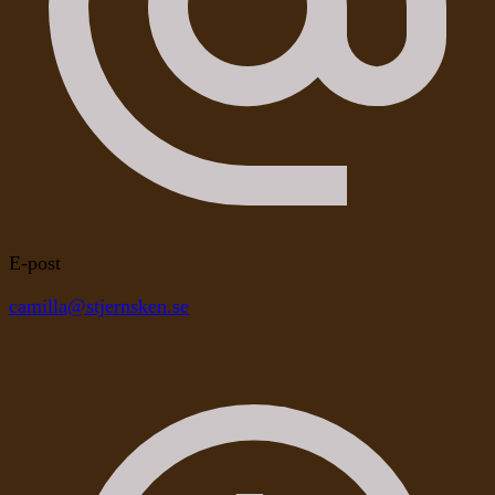
E-post
camilla@stjernsken.se