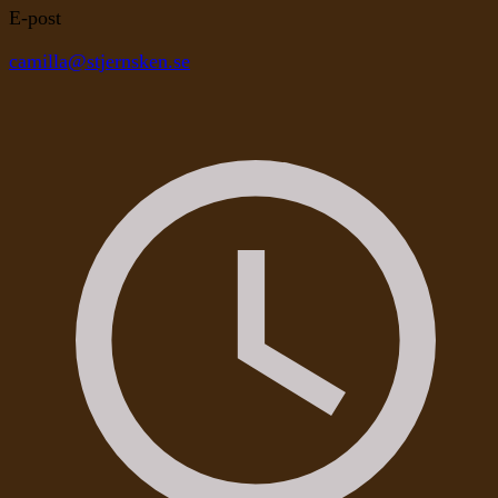
E-post
camilla@stjernsken.se