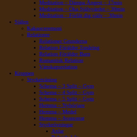
Meditation – Dämpa Ångest – 17min
Meditation – Öka Självvärdet – 30min
Meditation – Förlåt dig själv – 30min
Själen
Kakaoceremoni
Relationer
Relationer Grunderna
Relation Förälder Tonåring
Relation Förälder Barn
Romantisk Relation
Vänskapsrelation
Kroppen
Styrketräning
Schema – 3 Split – Gym
Schema – 4 Split – Gym
Schema – 5 Split – Gym
Hemma – Nybörjare
Hemma – Medel
Hemma – Avancerat
Styrkeövningar
Axlar