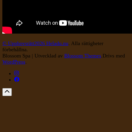
© Upphovsrätt2026
Heladu.nu
. Alla rättigheter
förbehållna.
Blossom Spa | Utvecklad av
Blossom Themes
.Drivs med
WordPress
.