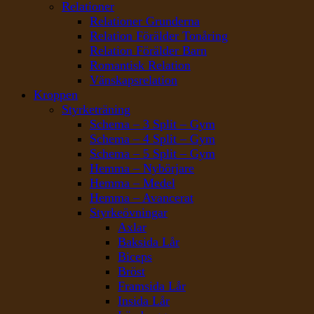
Relationer
Relationer Grunderna
Relation Förälder Tonåring
Relation Förälder Barn
Romantisk Relation
Vänskapsrelation
Kroppen
Styrketräning
Schema – 3 Split – Gym
Schema – 4 Split – Gym
Schema – 5 Split – Gym
Hemma – Nybörjare
Hemma – Medel
Hemma – Avancerat
Styrkeövningar
Axlar
Baksida Lår
Biceps
Bröst
Framsida Lår
Insida Lår