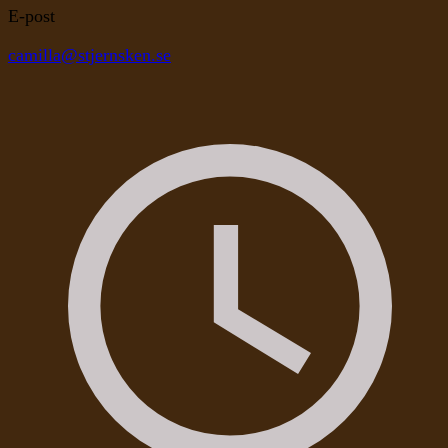
E-post
camilla@stjernsken.se