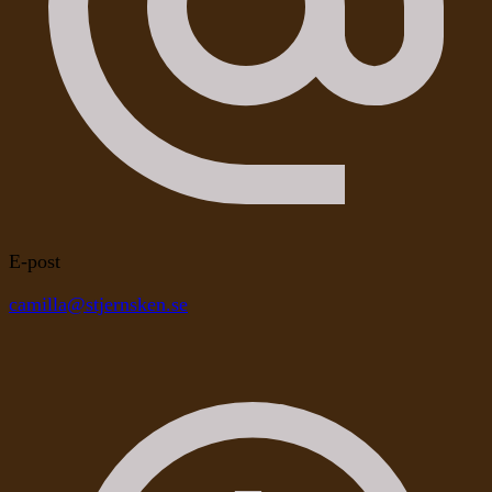
E-post
camilla@stjernsken.se