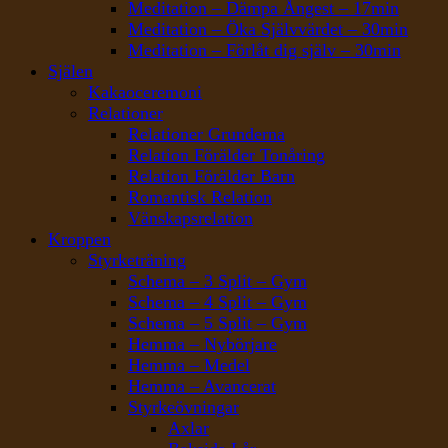
Meditation – Dämpa Ångest – 17min
Meditation – Öka Självvärdet – 30min
Meditation – Förlåt dig själv – 30min
Själen
Kakaoceremoni
Relationer
Relationer Grunderna
Relation Förälder Tonåring
Relation Förälder Barn
Romantisk Relation
Vänskapsrelation
Kroppen
Styrketräning
Schema – 3 Split – Gym
Schema – 4 Split – Gym
Schema – 5 Split – Gym
Hemma – Nybörjare
Hemma – Medel
Hemma – Avancerat
Styrkeövningar
Axlar