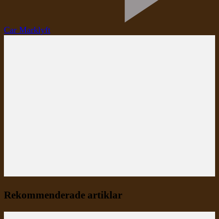
Car Marklyft
Rekommenderade artiklar