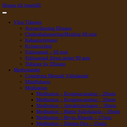
Hoppa till innehåll
Våra Tjänster
Auraavläsning Distans
Chakrabalansering/Healing 60 min
Kakaoceremoni
Kvinnocirkel
Själssamtal – 60 min
Själssamtal första mötet 90 min
Tidigare liv Distans
Medvetandet
Grunderna Mentalt Välmående
Mindfulness
Meditation
Meditation – Kroppsscanning – 20min
Meditation – Kroppsscanning – 35min
Meditation – Attraktionslagen – 30min
Meditation – Bättre Självkänsla – 10min
Meditation – Bryta Ältande – 17min
Meditation – Dämpa Oro – 15min