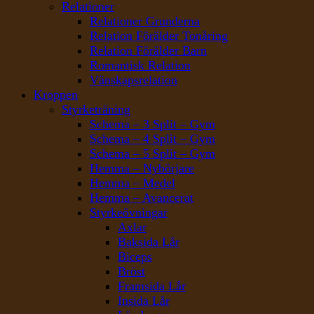
Relationer
Relationer Grunderna
Relation Förälder Tonåring
Relation Förälder Barn
Romantisk Relation
Vänskapsrelation
Kroppen
Styrketräning
Schema – 3 Split – Gym
Schema – 4 Split – Gym
Schema – 5 Split – Gym
Hemma – Nybörjare
Hemma – Medel
Hemma – Avancerat
Styrkeövningar
Axlar
Baksida Lår
Biceps
Bröst
Framsida Lår
Insida Lår