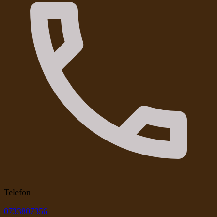
Telefon
0733807356