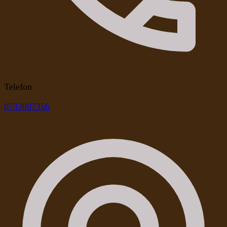
Telefon
0733807356