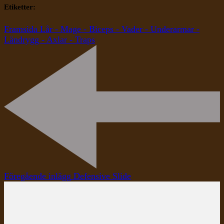
Etiketter:
Framsida Lår - Mage - Biceps - Vader - Underarmar -
Ländrygg - Axlar - Traps
Inläggsnavigering
Föregående inlägg
Defensive Slide