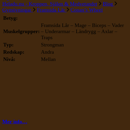
Conan’s
Heladu.nu - Kroppen, Själen & Medvetandet
Blog
Wheel
Gymövningar
Framsida Lår
Conan’s Wheel
Betyg:
Framsida Lår – Mage – Biceps – Vader
Muskelgrupper:
– Underarmar – Ländrygg – Axlar –
Traps
Typ:
Strongman
Redskap:
Andra
Nivå:
Mellan
Mer info…