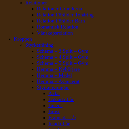
Relationer
Relationer Grunderna
Relation Förälder Tonåring
Relation Förälder Barn
Romantisk Relation
Vänskapsrelation
Kroppen
Styrketräning
Schema – 3 Split – Gym
Schema – 4 Split – Gym
Schema – 5 Split – Gym
Hemma – Nybörjare
Hemma – Medel
Hemma – Avancerat
Styrkeövningar
Axlar
Baksida Lår
Biceps
Bröst
Framsida Lår
Insida Lår