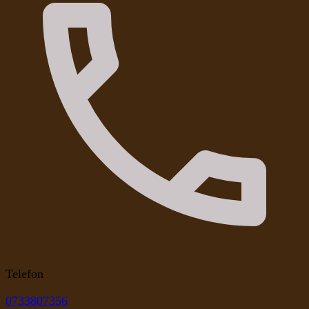
Telefon
0733807356