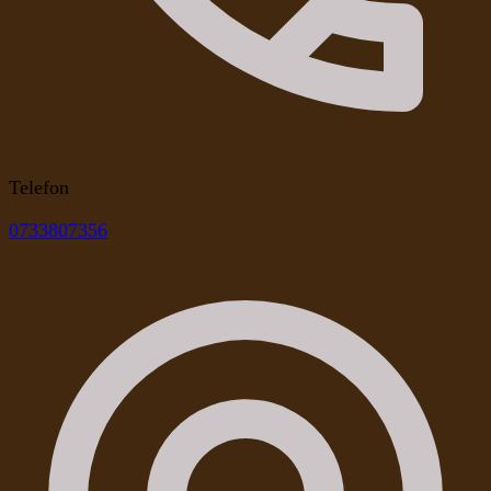
Telefon
0733807356