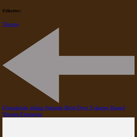
Etiketter:
Triceps
Inläggsnavigering
Föregående inlägg
Sittande Böjd-Över Tvåarms Hantel
Triceps Extension