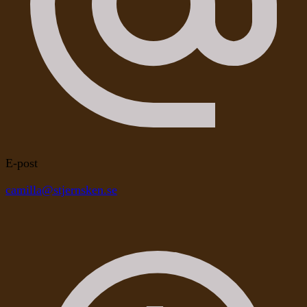
E-post
camilla@stjernsken.se