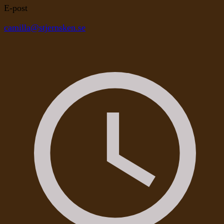
E-post
camilla@stjernsken.se