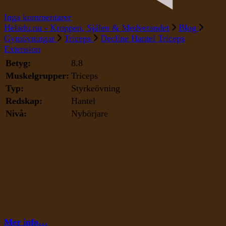
till
Inga kommentarer
Decline
Heladu.nu - Kroppen, Själen & Medvetandet
Blog
Hantel
Gymövningar
Triceps
Decline Hantel Triceps
Triceps
Extension
Extension
Betyg:
8.8
Muskelgrupper:
Triceps
Typ:
Styrkeövning
Redskap:
Hantel
Nivå:
Nybörjare
Mer info…