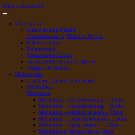
Hoppa till innehåll
Våra Tjänster
Auraavläsning Distans
Chakrabalansering/Healing 60 min
Kakaoceremoni
Kvinnocirkel
Själssamtal – 60 min
Själssamtal första mötet 90 min
Tidigare liv Distans
Medvetandet
Grunderna Mentalt Välmående
Mindfulness
Meditation
Meditation – Kroppsscanning – 20min
Meditation – Kroppsscanning – 35min
Meditation – Attraktionslagen – 30min
Meditation – Bättre Självkänsla – 10min
Meditation – Bryta Ältande – 17min
Meditation – Dämpa Oro – 15min