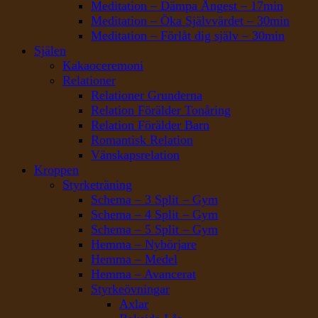
Meditation – Dämpa Ångest – 17min
Meditation – Öka Självvärdet – 30min
Meditation – Förlåt dig själv – 30min
Själen
Kakaoceremoni
Relationer
Relationer Grunderna
Relation Förälder Tonåring
Relation Förälder Barn
Romantisk Relation
Vänskapsrelation
Kroppen
Styrketräning
Schema – 3 Split – Gym
Schema – 4 Split – Gym
Schema – 5 Split – Gym
Hemma – Nybörjare
Hemma – Medel
Hemma – Avancerat
Styrkeövningar
Axlar