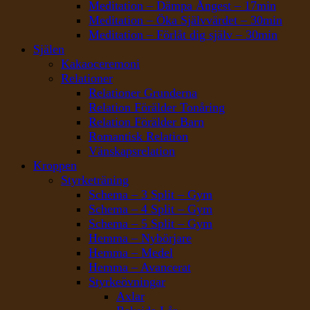
Meditation – Dämpa Ångest – 17min
Meditation – Öka Självvärdet – 30min
Meditation – Förlåt dig själv – 30min
Själen
Kakaoceremoni
Relationer
Relationer Grunderna
Relation Förälder Tonåring
Relation Förälder Barn
Romantisk Relation
Vänskapsrelation
Kroppen
Styrketräning
Schema – 3 Split – Gym
Schema – 4 Split – Gym
Schema – 5 Split – Gym
Hemma – Nybörjare
Hemma – Medel
Hemma – Avancerat
Styrkeövningar
Axlar