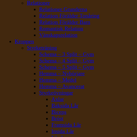
Relationer
Relationer Grunderna
Relation Förälder Tonåring
Relation Förälder Barn
Romantisk Relation
Vänskapsrelation
Kroppen
Styrketräning
Schema – 3 Split – Gym
Schema – 4 Split – Gym
Schema – 5 Split – Gym
Hemma – Nybörjare
Hemma – Medel
Hemma – Avancerat
Styrkeövningar
Axlar
Baksida Lår
Biceps
Bröst
Framsida Lår
Insida Lår