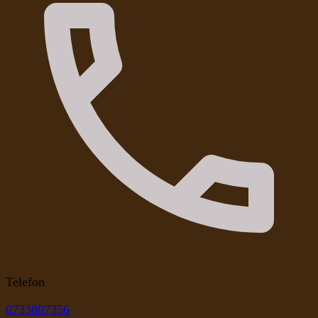
Telefon
0733807356