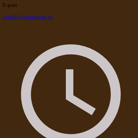
E-post
camilla@stjernsken.se