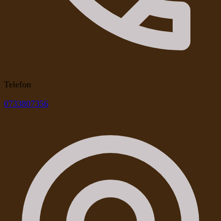
Telefon
0733807356