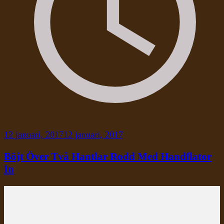
12 januari, 2017
12 januari, 2017
Böjt Över Två Hantlar Rodd Med Handflator
In