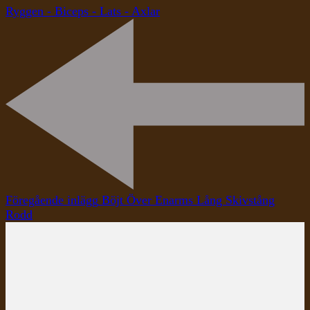
Ryggen - Biceps - Lats - Axlar
Inläggsnavigering
Föregående inlägg
Böjt Över Enarms Lång Skivstång
Rodd