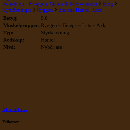
Enarms
Heladu.nu - Kroppen, Själen & Medvetandet
Blog
Hantel
Gymövningar
Ryggen
Enarms Hantel Rodd
Rodd
Betyg:
9.0
Muskelgrupper:
Ryggen – Biceps – Lats – Axlar
Typ:
Styrkeövning
Redskap:
Hantel
Nivå:
Nybörjare
Mer info…
Etiketter: