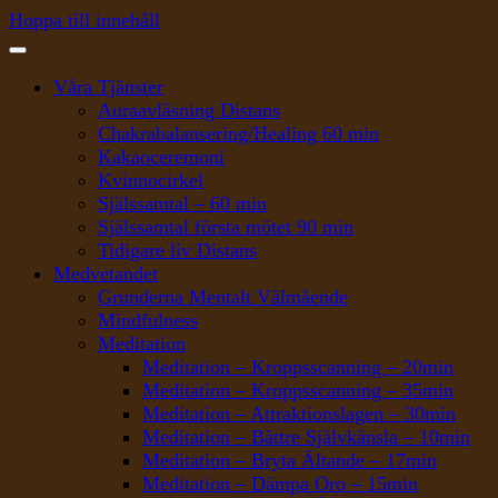
Hoppa till innehåll
Våra Tjänster
Auraavläsning Distans
Chakrabalansering/Healing 60 min
Kakaoceremoni
Kvinnocirkel
Själssamtal – 60 min
Själssamtal första mötet 90 min
Tidigare liv Distans
Medvetandet
Grunderna Mentalt Välmående
Mindfulness
Meditation
Meditation – Kroppsscanning – 20min
Meditation – Kroppsscanning – 35min
Meditation – Attraktionslagen – 30min
Meditation – Bättre Självkänsla – 10min
Meditation – Bryta Ältande – 17min
Meditation – Dämpa Oro – 15min