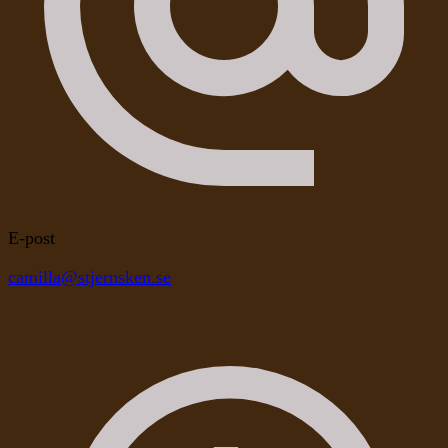
E-post
camilla@stjernsken.se