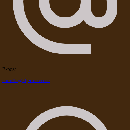
E-post
camilla@stjernsken.se