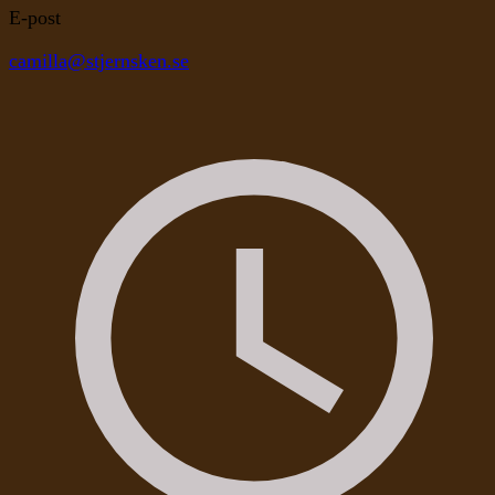
E-post
camilla@stjernsken.se