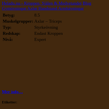
Handstand
Heladu.nu - Kroppen, Själen & Medvetandet
Blog
Armhävningar
Gymövningar
Axlar
Handstand Armhävningar
Betyg:
8.5
Muskelgrupper:
Axlar – Triceps
Typ:
Styrkeövning
Redskap:
Endast Kroppen
Nivå:
Expert
Mer info…
Etiketter: