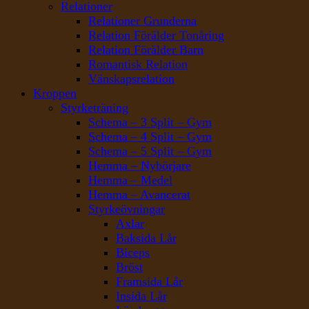
Relationer
Relationer Grunderna
Relation Förälder Tonåring
Relation Förälder Barn
Romantisk Relation
Vänskapsrelation
Kroppen
Styrketräning
Schema – 3 Split – Gym
Schema – 4 Split – Gym
Schema – 5 Split – Gym
Hemma – Nybörjare
Hemma – Medel
Hemma – Avancerat
Styrkeövningar
Axlar
Baksida Lår
Biceps
Bröst
Framsida Lår
Insida Lår