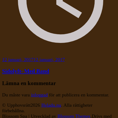
12 januari, 2017
12 januari, 2017
Sidolyft- Med Band
Lämna en kommentar
Du måste vara
inloggad
för att publicera en kommentar.
© Upphovsrätt2026
Heladu.nu
. Alla rättigheter
förbehållna.
Blossom Spa | Utvecklad av
Blossom Themes
.Drivs med