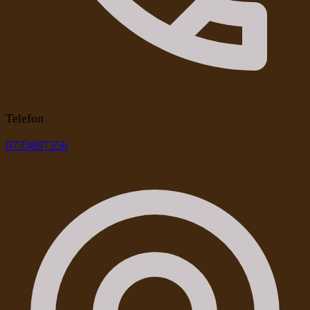
Telefon
0733807356