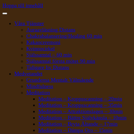
Hoppa till innehåll
Våra Tjänster
Auraavläsning Distans
Chakrabalansering/Healing 60 min
Kakaoceremoni
Kvinnocirkel
Själssamtal – 60 min
Själssamtal första mötet 90 min
Tidigare liv Distans
Medvetandet
Grunderna Mentalt Välmående
Mindfulness
Meditation
Meditation – Kroppsscanning – 20min
Meditation – Kroppsscanning – 35min
Meditation – Attraktionslagen – 30min
Meditation – Bättre Självkänsla – 10min
Meditation – Bryta Ältande – 17min
Meditation – Dämpa Oro – 15min