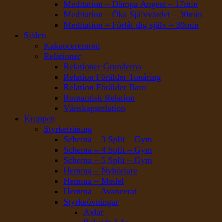
Meditation – Dämpa Ångest – 17min
Meditation – Öka Självvärdet – 30min
Meditation – Förlåt dig själv – 30min
Själen
Kakaoceremoni
Relationer
Relationer Grunderna
Relation Förälder Tonåring
Relation Förälder Barn
Romantisk Relation
Vänskapsrelation
Kroppen
Styrketräning
Schema – 3 Split – Gym
Schema – 4 Split – Gym
Schema – 5 Split – Gym
Hemma – Nybörjare
Hemma – Medel
Hemma – Avancerat
Styrkeövningar
Axlar