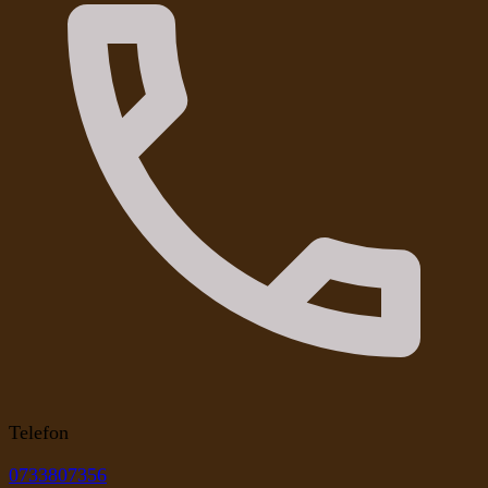
Telefon
0733807356