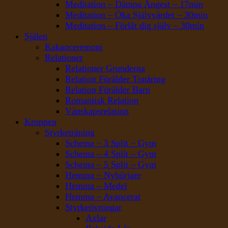
Meditation – Dämpa Ångest – 17min
Meditation – Öka Självvärdet – 30min
Meditation – Förlåt dig själv – 30min
Själen
Kakaoceremoni
Relationer
Relationer Grunderna
Relation Förälder Tonåring
Relation Förälder Barn
Romantisk Relation
Vänskapsrelation
Kroppen
Styrketräning
Schema – 3 Split – Gym
Schema – 4 Split – Gym
Schema – 5 Split – Gym
Hemma – Nybörjare
Hemma – Medel
Hemma – Avancerat
Styrkeövningar
Axlar