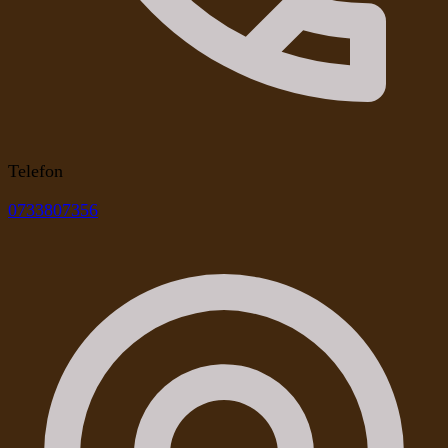
Telefon
0733807356