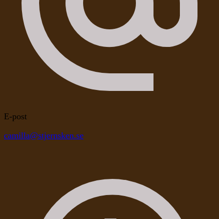
E-post
camilla@stjernsken.se