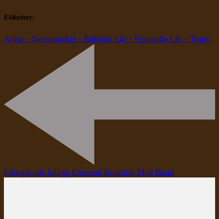
Etiketter:
Axlar - Sätesmuskel - Baksida Lår - Framsida Lår - Traps
Inläggsnavigering
Föregående inlägg
External Rotation Med Band