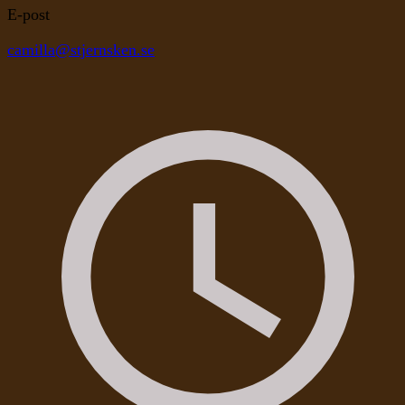
E-post
camilla@stjernsken.se