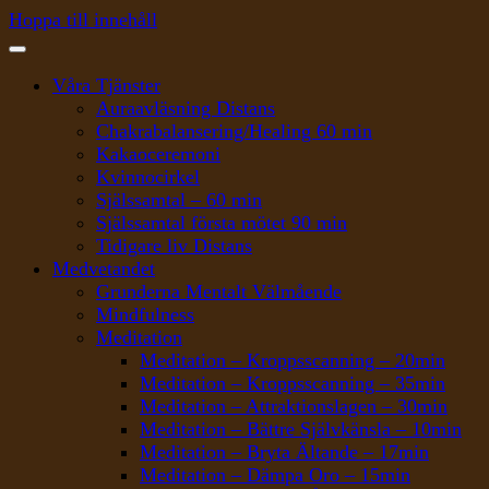
Hoppa till innehåll
Våra Tjänster
Auraavläsning Distans
Chakrabalansering/Healing 60 min
Kakaoceremoni
Kvinnocirkel
Själssamtal – 60 min
Själssamtal första mötet 90 min
Tidigare liv Distans
Medvetandet
Grunderna Mentalt Välmående
Mindfulness
Meditation
Meditation – Kroppsscanning – 20min
Meditation – Kroppsscanning – 35min
Meditation – Attraktionslagen – 30min
Meditation – Bättre Självkänsla – 10min
Meditation – Bryta Ältande – 17min
Meditation – Dämpa Oro – 15min