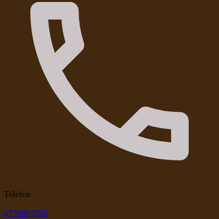
Telefon
0733807356