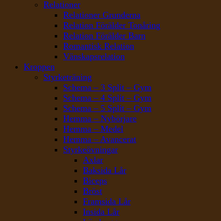
Relationer
Relationer Grunderna
Relation Förälder Tonåring
Relation Förälder Barn
Romantisk Relation
Vänskapsrelation
Kroppen
Styrketräning
Schema – 3 Split – Gym
Schema – 4 Split – Gym
Schema – 5 Split – Gym
Hemma – Nybörjare
Hemma – Medel
Hemma – Avancerat
Styrkeövningar
Axlar
Baksida Lår
Biceps
Bröst
Framsida Lår
Insida Lår