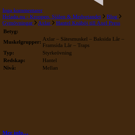
till
Inga kommentarer
Hantel
Heladu.nu - Kroppen, Själen & Medvetandet
Blog
Knäböj
Gymövningar
Axlar
Hantel Knäböj till Axel Press
till
Betyg:
Axel
Axlar – Sätesmuskel – Baksida Lår –
Press
Muskelgrupper:
Framsida Lår – Traps
Typ:
Styrkeövning
Redskap:
Hantel
Nivå:
Mellan
Mer info…