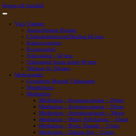
Hoppa till innehåll
Våra Tjänster
Auraavläsning Distans
Chakrabalansering/Healing 60 min
Kakaoceremoni
Kvinnocirkel
Själssamtal – 60 min
Själssamtal första mötet 90 min
Tidigare liv Distans
Medvetandet
Grunderna Mentalt Välmående
Mindfulness
Meditation
Meditation – Kroppsscanning – 20min
Meditation – Kroppsscanning – 35min
Meditation – Attraktionslagen – 30min
Meditation – Bättre Självkänsla – 10min
Meditation – Bryta Ältande – 17min
Meditation – Dämpa Oro – 15min