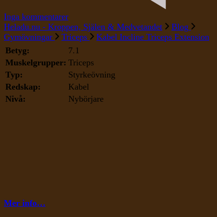
till
Inga kommentarer
Kabel
Heladu.nu - Kroppen, Själen & Medvetandet
Blog
Incline
Gymövningar
Triceps
Kabel Incline Triceps Extension
Triceps
Betyg:
7.1
Extension
Muskelgrupper:
Triceps
Typ:
Styrkeövning
Redskap:
Kabel
Nivå:
Nybörjare
Mer info…