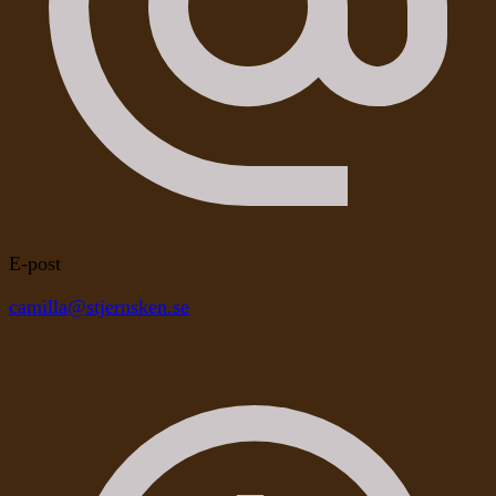
E-post
camilla@stjernsken.se