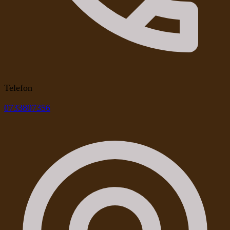
Telefon
0733807356