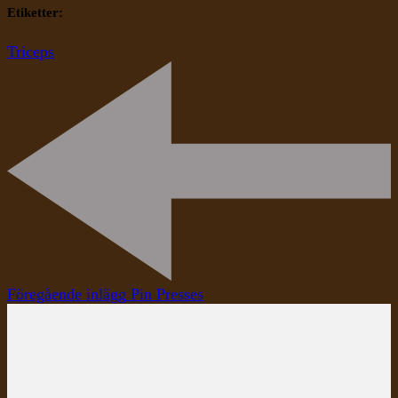
Etiketter:
Triceps
Inläggsnavigering
Föregående inlägg
Pin Presses