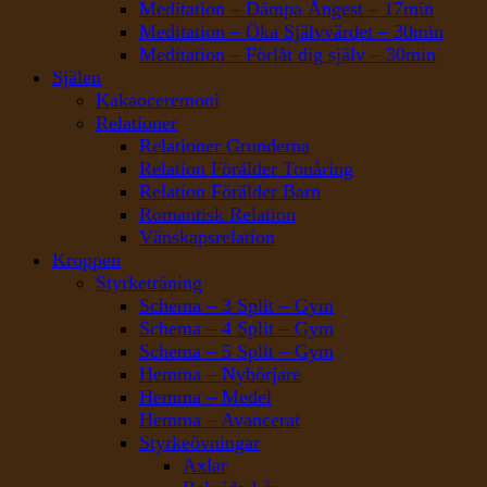
Meditation – Dämpa Ångest – 17min
Meditation – Öka Självvärdet – 30min
Meditation – Förlåt dig själv – 30min
Själen
Kakaoceremoni
Relationer
Relationer Grunderna
Relation Förälder Tonåring
Relation Förälder Barn
Romantisk Relation
Vänskapsrelation
Kroppen
Styrketräning
Schema – 3 Split – Gym
Schema – 4 Split – Gym
Schema – 5 Split – Gym
Hemma – Nybörjare
Hemma – Medel
Hemma – Avancerat
Styrkeövningar
Axlar