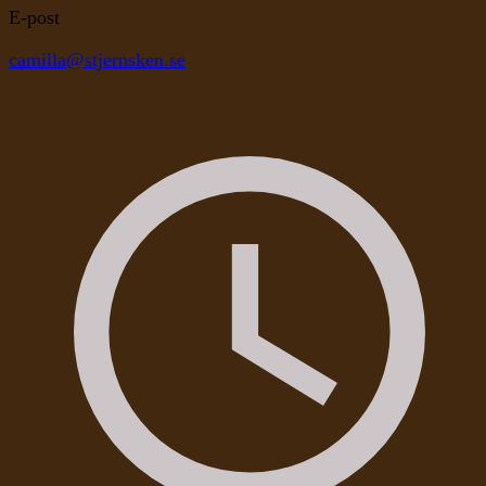
E-post
camilla@stjernsken.se