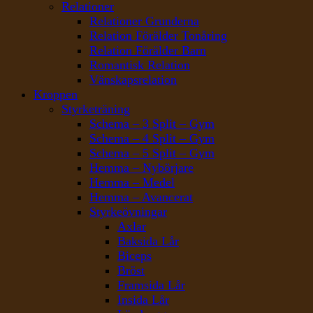
Relationer
Relationer Grunderna
Relation Förälder Tonåring
Relation Förälder Barn
Romantisk Relation
Vänskapsrelation
Kroppen
Styrketräning
Schema – 3 Split – Gym
Schema – 4 Split – Gym
Schema – 5 Split – Gym
Hemma – Nybörjare
Hemma – Medel
Hemma – Avancerat
Styrkeövningar
Axlar
Baksida Lår
Biceps
Bröst
Framsida Lår
Insida Lår