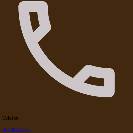
Telefon
0733807356