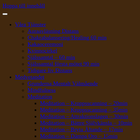
Hoppa till innehåll
Våra Tjänster
Auraavläsning Distans
Chakrabalansering/Healing 60 min
Kakaoceremoni
Kvinnocirkel
Själssamtal – 60 min
Själssamtal första mötet 90 min
Tidigare liv Distans
Medvetandet
Grunderna Mentalt Välmående
Mindfulness
Meditation
Meditation – Kroppsscanning – 20min
Meditation – Kroppsscanning – 35min
Meditation – Attraktionslagen – 30min
Meditation – Bättre Självkänsla – 10min
Meditation – Bryta Ältande – 17min
Meditation – Dämpa Oro – 15min