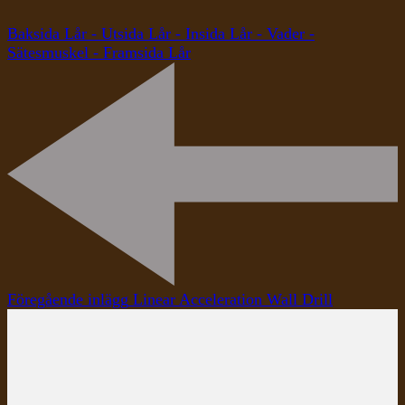
Baksida Lår - Utsida Lår - Insida Lår - Vader -
Sätesmuskel - Framsida Lår
Inläggsnavigering
Föregående inlägg
Linear Acceleration Wall Drill