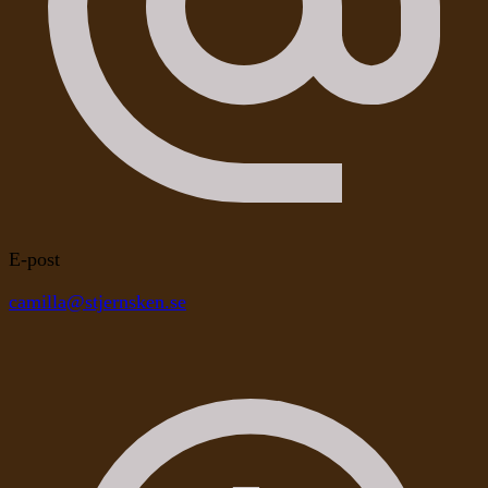
E-post
camilla@stjernsken.se