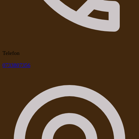
Telefon
0733807356