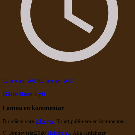
12 januari, 2017
12 januari, 2017
Glute Ham Lyft
Lämna en kommentar
Du måste vara
inloggad
för att publicera en kommentar.
© Upphovsrätt2026
Heladu.nu
. Alla rättigheter