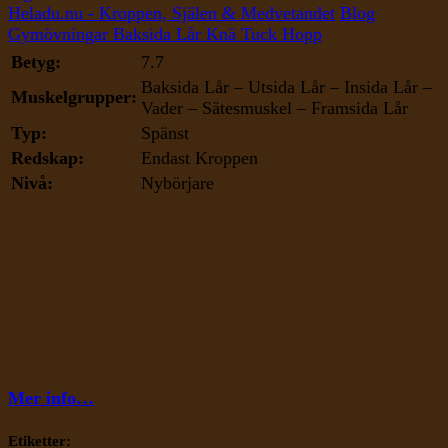
Knä
Heladu.nu - Kroppen, Själen & Medvetandet
Blog
Tuck
Gymövningar
Baksida Lår
Knä Tuck Hopp
Hopp
Betyg:
7.7
Baksida Lår – Utsida Lår – Insida Lår –
Muskelgrupper:
Vader – Sätesmuskel – Framsida Lår
Typ:
Spänst
Redskap:
Endast Kroppen
Nivå:
Nybörjare
Mer info…
Etiketter: