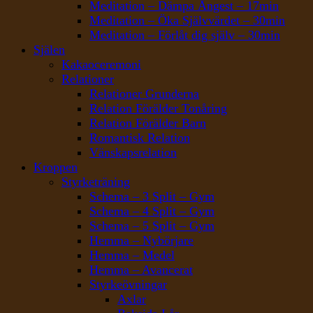
Meditation – Dämpa Ångest – 17min
Meditation – Öka Självvärdet – 30min
Meditation – Förlåt dig själv – 30min
Själen
Kakaoceremoni
Relationer
Relationer Grunderna
Relation Förälder Tonåring
Relation Förälder Barn
Romantisk Relation
Vänskapsrelation
Kroppen
Styrketräning
Schema – 3 Split – Gym
Schema – 4 Split – Gym
Schema – 5 Split – Gym
Hemma – Nybörjare
Hemma – Medel
Hemma – Avancerat
Styrkeövningar
Axlar