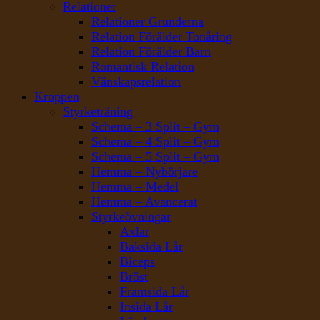
Relationer
Relationer Grunderna
Relation Förälder Tonåring
Relation Förälder Barn
Romantisk Relation
Vänskapsrelation
Kroppen
Styrketräning
Schema – 3 Split – Gym
Schema – 4 Split – Gym
Schema – 5 Split – Gym
Hemma – Nybörjare
Hemma – Medel
Hemma – Avancerat
Styrkeövningar
Axlar
Baksida Lår
Biceps
Bröst
Framsida Lår
Insida Lår