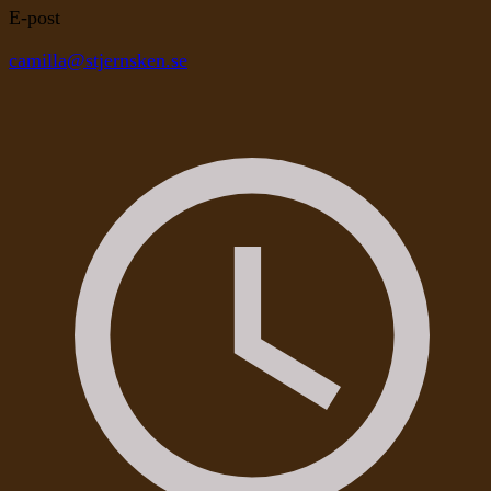
E-post
camilla@stjernsken.se