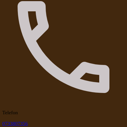
Telefon
0733807356