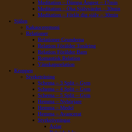
Meditation – Dämpa Ångest – 17min
Meditation – Öka Självvärdet – 30min
Meditation – Förlåt dig själv – 30min
Själen
Kakaoceremoni
Relationer
Relationer Grunderna
Relation Förälder Tonåring
Relation Förälder Barn
Romantisk Relation
Vänskapsrelation
Kroppen
Styrketräning
Schema – 3 Split – Gym
Schema – 4 Split – Gym
Schema – 5 Split – Gym
Hemma – Nybörjare
Hemma – Medel
Hemma – Avancerat
Styrkeövningar
Axlar