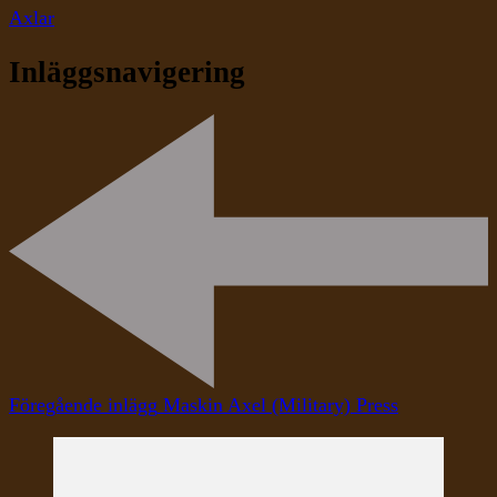
Axlar
Inläggsnavigering
Föregående inlägg
Maskin Axel (Military) Press