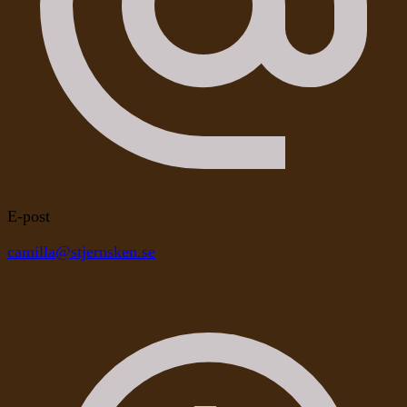
E-post
camilla@stjernsken.se