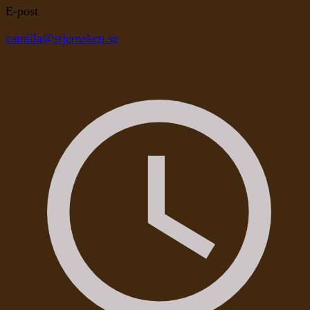
E-post
camilla@stjernsken.se