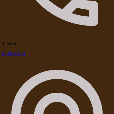
Telefon
0733807356