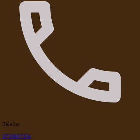
Telefon
0733807356