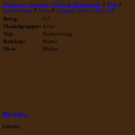
Heladu.nu - Kroppen, Själen & Medvetandet
Blog
Gymövningar
Axlar
Liggande Bakom Delt Lyft
Betyg:
8.2
Muskelgrupper:
Axlar
Typ:
Styrkeövning
Redskap:
Hantel
Nivå:
Mellan
Mer info…
Etiketter: