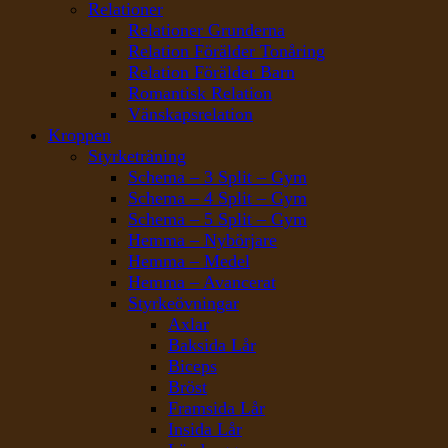
Relationer
Relationer Grunderna
Relation Förälder Tonåring
Relation Förälder Barn
Romantisk Relation
Vänskapsrelation
Kroppen
Styrketräning
Schema – 3 Split – Gym
Schema – 4 Split – Gym
Schema – 5 Split – Gym
Hemma – Nybörjare
Hemma – Medel
Hemma – Avancerat
Styrkeövningar
Axlar
Baksida Lår
Biceps
Bröst
Framsida Lår
Insida Lår