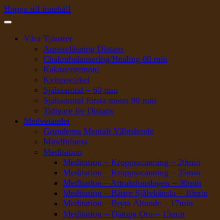
Hoppa till innehåll
Våra Tjänster
Auraavläsning Distans
Chakrabalansering/Healing 60 min
Kakaoceremoni
Kvinnocirkel
Själssamtal – 60 min
Själssamtal första mötet 90 min
Tidigare liv Distans
Medvetandet
Grunderna Mentalt Välmående
Mindfulness
Meditation
Meditation – Kroppsscanning – 20min
Meditation – Kroppsscanning – 35min
Meditation – Attraktionslagen – 30min
Meditation – Bättre Självkänsla – 10min
Meditation – Bryta Ältande – 17min
Meditation – Dämpa Oro – 15min