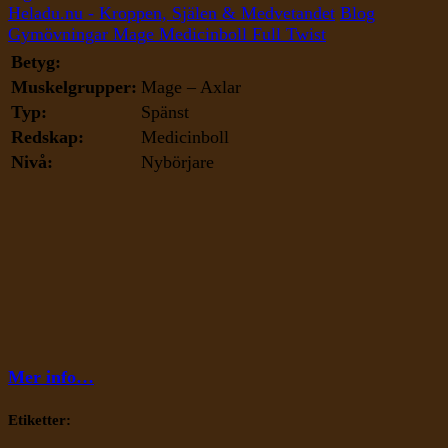
Medicinboll
Heladu.nu - Kroppen, Själen & Medvetandet
Blog
Full
Gymövningar
Mage
Medicinboll Full Twist
Twist
Betyg:
Muskelgrupper:
Mage – Axlar
Typ:
Spänst
Redskap:
Medicinboll
Nivå:
Nybörjare
Mer info…
Etiketter: