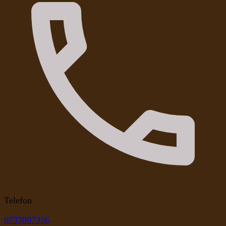
Telefon
0733807356