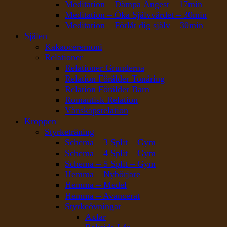
Meditation – Dämpa Ångest – 17min
Meditation – Öka Självvärdet – 30min
Meditation – Förlåt dig själv – 30min
Själen
Kakaoceremoni
Relationer
Relationer Grunderna
Relation Förälder Tonåring
Relation Förälder Barn
Romantisk Relation
Vänskapsrelation
Kroppen
Styrketräning
Schema – 3 Split – Gym
Schema – 4 Split – Gym
Schema – 5 Split – Gym
Hemma – Nybörjare
Hemma – Medel
Hemma – Avancerat
Styrkeövningar
Axlar