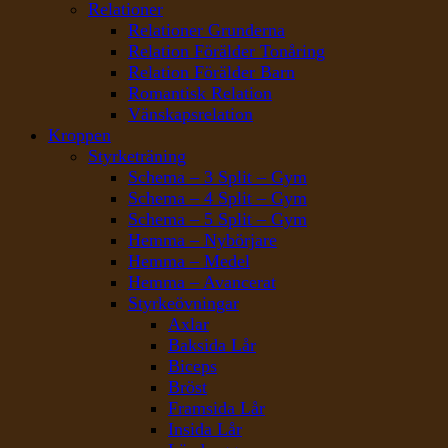
Relationer
Relationer Grunderna
Relation Förälder Tonåring
Relation Förälder Barn
Romantisk Relation
Vänskapsrelation
Kroppen
Styrketräning
Schema – 3 Split – Gym
Schema – 4 Split – Gym
Schema – 5 Split – Gym
Hemma – Nybörjare
Hemma – Medel
Hemma – Avancerat
Styrkeövningar
Axlar
Baksida Lår
Biceps
Bröst
Framsida Lår
Insida Lår