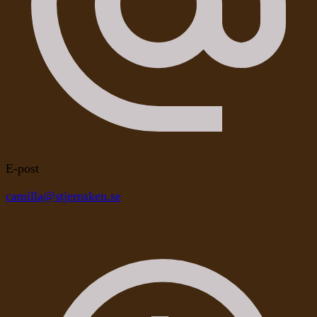
E-post
camilla@stjernsken.se