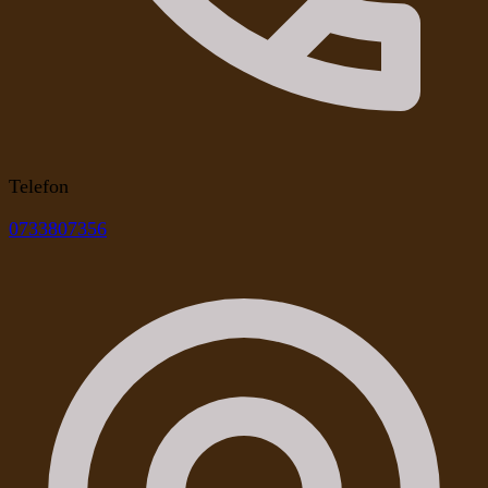
Telefon
0733807356