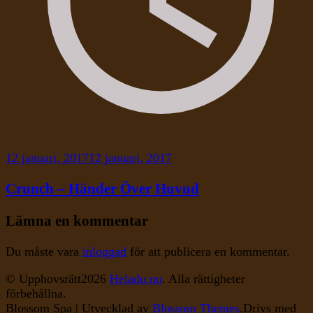
12 januari, 2017
12 januari, 2017
Crunch – Händer Över Huvud
Lämna en kommentar
Du måste vara
inloggad
för att publicera en kommentar.
© Upphovsrätt2026
Heladu.nu
. Alla rättigheter
förbehållna.
Blossom Spa | Utvecklad av
Blossom Themes
.Drivs med