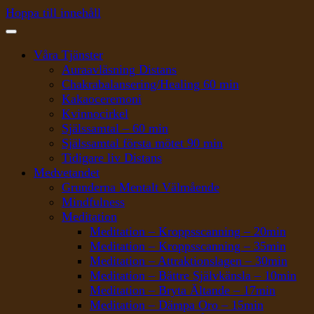
Hoppa till innehåll
Våra Tjänster
Auraavläsning Distans
Chakrabalansering/Healing 60 min
Kakaoceremoni
Kvinnocirkel
Själssamtal – 60 min
Själssamtal första mötet 90 min
Tidigare liv Distans
Medvetandet
Grunderna Mentalt Välmående
Mindfulness
Meditation
Meditation – Kroppsscanning – 20min
Meditation – Kroppsscanning – 35min
Meditation – Attraktionslagen – 30min
Meditation – Bättre Självkänsla – 10min
Meditation – Bryta Ältande – 17min
Meditation – Dämpa Oro – 15min