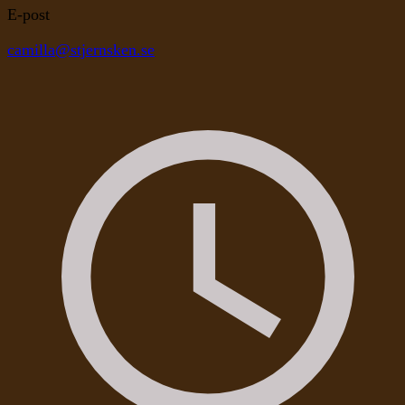
E-post
camilla@stjernsken.se