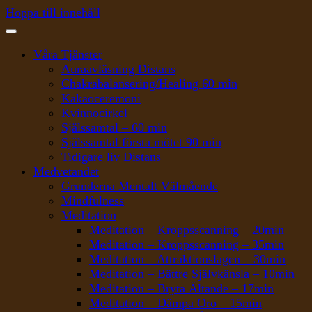
Hoppa till innehåll
Våra Tjänster
Auraavläsning Distans
Chakrabalansering/Healing 60 min
Kakaoceremoni
Kvinnocirkel
Själssamtal – 60 min
Själssamtal första mötet 90 min
Tidigare liv Distans
Medvetandet
Grunderna Mentalt Välmående
Mindfulness
Meditation
Meditation – Kroppsscanning – 20min
Meditation – Kroppsscanning – 35min
Meditation – Attraktionslagen – 30min
Meditation – Bättre Självkänsla – 10min
Meditation – Bryta Ältande – 17min
Meditation – Dämpa Oro – 15min