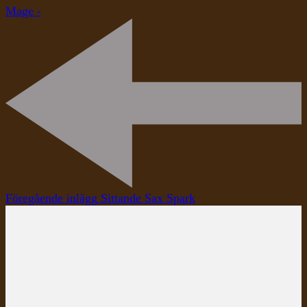
Mage -
Inläggsnavigering
Föregående inlägg
Sittande Sax Spark