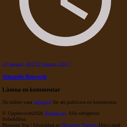
12 januari, 2017
12 januari, 2017
Sittande Benveck
Lämna en kommentar
Du måste vara
inloggad
för att publicera en kommentar.
© Upphovsrätt2026
Heladu.nu
. Alla rättigheter
förbehållna.
Blossom Spa | Utvecklad av
Blossom Themes
.Drivs med