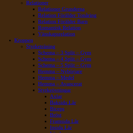
Relationer
Relationer Grunderna
Relation Förälder Tonåring
Relation Förälder Barn
Romantisk Relation
Vänskapsrelation
Kroppen
Styrketräning
Schema – 3 Split – Gym
Schema – 4 Split – Gym
Schema – 5 Split – Gym
Hemma – Nybörjare
Hemma – Medel
Hemma – Avancerat
Styrkeövningar
Axlar
Baksida Lår
Biceps
Bröst
Framsida Lår
Insida Lår