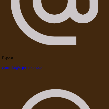
E-post
camilla@stjernsken.se