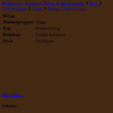
Partner
Heladu.nu - Kroppen, Själen & Medvetandet
Blog
Target
Gymövningar
Mage
Partner Target Sit-Up
Sit-
Betyg:
Up
Muskelgrupper:
Mage
Typ:
Styrkeövning
Redskap:
Endast Kroppen
Nivå:
Nybörjare
Mer info…
Etiketter: