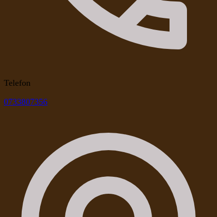
Telefon
0733807356