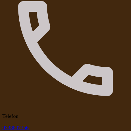
Telefon
0733807356