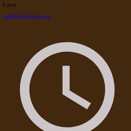
E-post
camilla@stjernsken.se