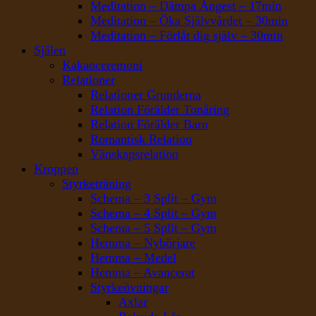
Meditation – Dämpa Ångest – 17min
Meditation – Öka Självvärdet – 30min
Meditation – Förlåt dig själv – 30min
Själen
Kakaoceremoni
Relationer
Relationer Grunderna
Relation Förälder Tonåring
Relation Förälder Barn
Romantisk Relation
Vänskapsrelation
Kroppen
Styrketräning
Schema – 3 Split – Gym
Schema – 4 Split – Gym
Schema – 5 Split – Gym
Hemma – Nybörjare
Hemma – Medel
Hemma – Avancerat
Styrkeövningar
Axlar