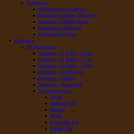
Relationer
Relationer Grunderna
Relation Förälder Tonåring
Relation Förälder Barn
Romantisk Relation
Vänskapsrelation
Kroppen
Styrketräning
Schema – 3 Split – Gym
Schema – 4 Split – Gym
Schema – 5 Split – Gym
Hemma – Nybörjare
Hemma – Medel
Hemma – Avancerat
Styrkeövningar
Axlar
Baksida Lår
Biceps
Bröst
Framsida Lår
Insida Lår