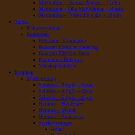
Meditation – Dämpa Ångest – 17min
Meditation – Öka Självvärdet – 30min
Meditation – Förlåt dig själv – 30min
Själen
Kakaoceremoni
Relationer
Relationer Grunderna
Relation Förälder Tonåring
Relation Förälder Barn
Romantisk Relation
Vänskapsrelation
Kroppen
Styrketräning
Schema – 3 Split – Gym
Schema – 4 Split – Gym
Schema – 5 Split – Gym
Hemma – Nybörjare
Hemma – Medel
Hemma – Avancerat
Styrkeövningar
Axlar