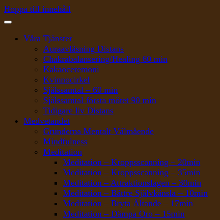
Hoppa till innehåll
Våra Tjänster
Auraavläsning Distans
Chakrabalansering/Healing 60 min
Kakaoceremoni
Kvinnocirkel
Själssamtal – 60 min
Själssamtal första mötet 90 min
Tidigare liv Distans
Medvetandet
Grunderna Mentalt Välmående
Mindfulness
Meditation
Meditation – Kroppsscanning – 20min
Meditation – Kroppsscanning – 35min
Meditation – Attraktionslagen – 30min
Meditation – Bättre Självkänsla – 10min
Meditation – Bryta Ältande – 17min
Meditation – Dämpa Oro – 15min