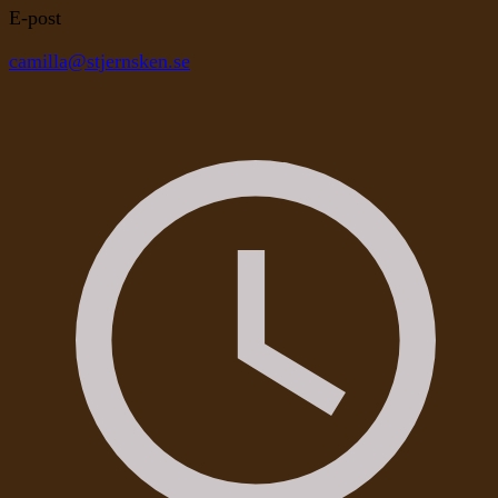
E-post
camilla@stjernsken.se