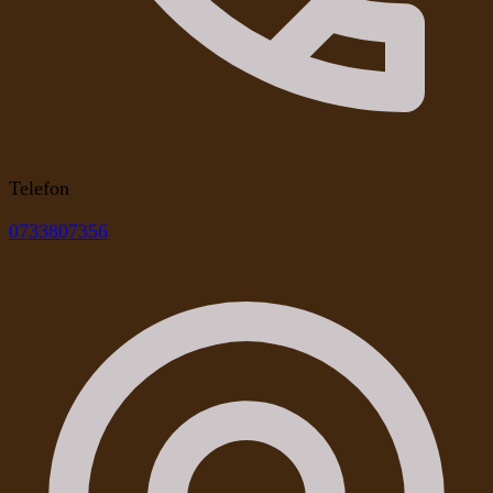
Telefon
0733807356