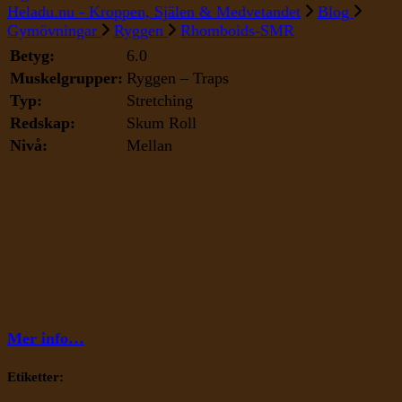
Heladu.nu - Kroppen, Själen & Medvetandet
Blog
Gymövningar
Ryggen
Rhomboids-SMR
Betyg:
6.0
Muskelgrupper:
Ryggen – Traps
Typ:
Stretching
Redskap:
Skum Roll
Nivå:
Mellan
Mer info…
Etiketter: