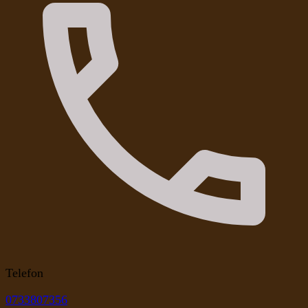
Telefon
0733807356