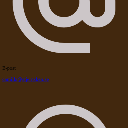
E-post
camilla@stjernsken.se