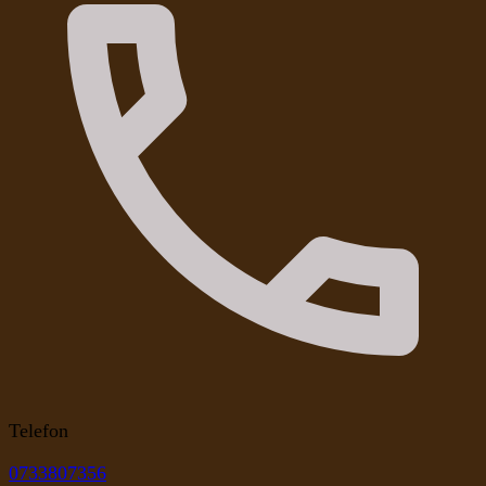
Telefon
0733807356