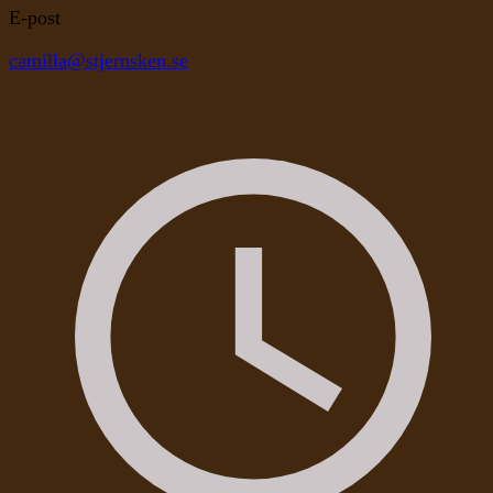
E-post
camilla@stjernsken.se