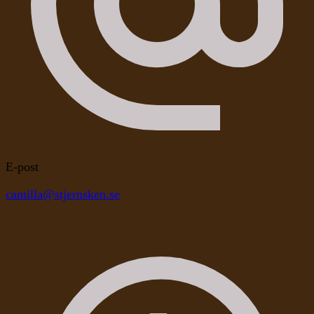
E-post
camilla@stjernsken.se