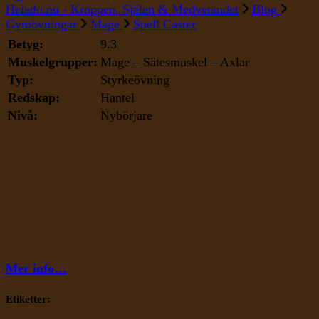
Spell
Heladu.nu - Kroppen, Själen & Medvetandet
Blog
Caster
Gymövningar
Mage
Spell Caster
Betyg:
9.3
Muskelgrupper:
Mage – Sätesmuskel – Axlar
Typ:
Styrkeövning
Redskap:
Hantel
Nivå:
Nybörjare
Mer info…
Etiketter: