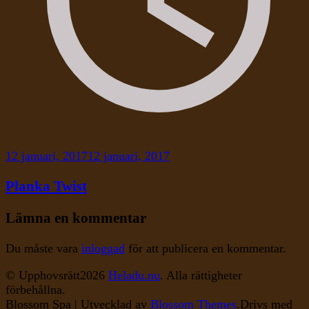
12 januari, 2017
12 januari, 2017
Planka Twist
Lämna en kommentar
Du måste vara
inloggad
för att publicera en kommentar.
© Upphovsrätt2026
Heladu.nu
. Alla rättigheter
förbehållna.
Blossom Spa | Utvecklad av
Blossom Themes
.Drivs med