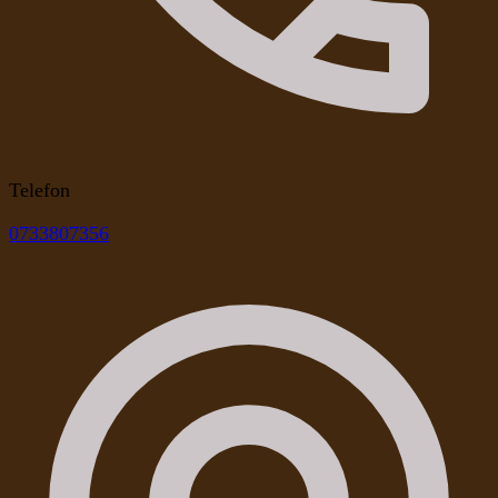
Telefon
0733807356