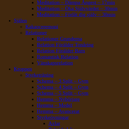
Meditation – Dämpa Ångest – 17min
Meditation – Öka Självvärdet – 30min
Meditation – Förlåt dig själv – 30min
Själen
Kakaoceremoni
Relationer
Relationer Grunderna
Relation Förälder Tonåring
Relation Förälder Barn
Romantisk Relation
Vänskapsrelation
Kroppen
Styrketräning
Schema – 3 Split – Gym
Schema – 4 Split – Gym
Schema – 5 Split – Gym
Hemma – Nybörjare
Hemma – Medel
Hemma – Avancerat
Styrkeövningar
Axlar