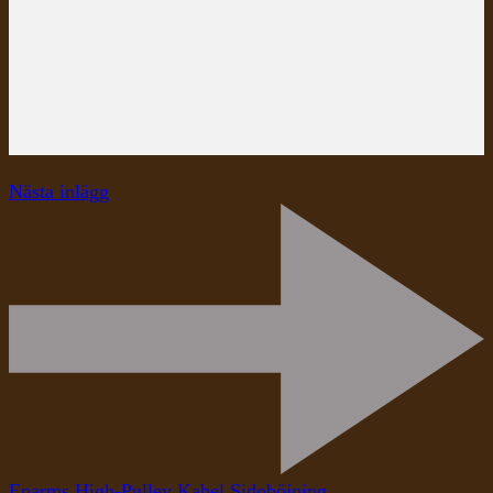
Nästa inlägg
Enarms High-Pulley Kabel Sidoböjning