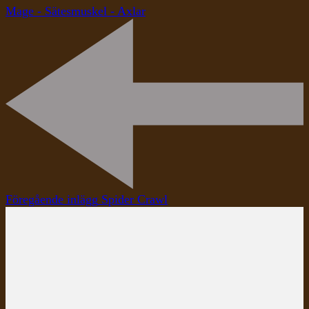
Mage - Sätesmuskel - Axlar
Inläggsnavigering
Föregående inlägg
Spider Crawl