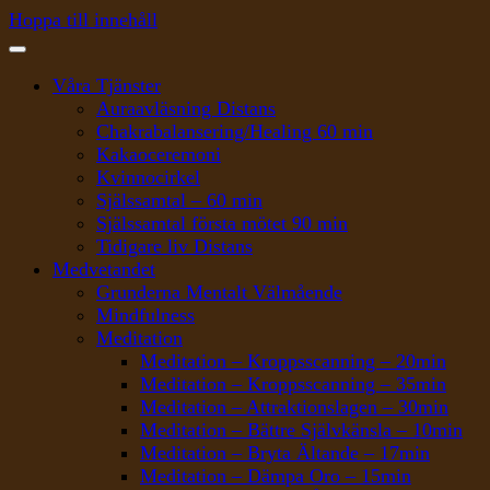
Hoppa till innehåll
Våra Tjänster
Auraavläsning Distans
Chakrabalansering/Healing 60 min
Kakaoceremoni
Kvinnocirkel
Själssamtal – 60 min
Själssamtal första mötet 90 min
Tidigare liv Distans
Medvetandet
Grunderna Mentalt Välmående
Mindfulness
Meditation
Meditation – Kroppsscanning – 20min
Meditation – Kroppsscanning – 35min
Meditation – Attraktionslagen – 30min
Meditation – Bättre Självkänsla – 10min
Meditation – Bryta Ältande – 17min
Meditation – Dämpa Oro – 15min