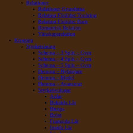
Relationer
Relationer Grunderna
Relation Förälder Tonåring
Relation Förälder Barn
Romantisk Relation
Vänskapsrelation
Kroppen
Styrketräning
Schema – 3 Split – Gym
Schema – 4 Split – Gym
Schema – 5 Split – Gym
Hemma – Nybörjare
Hemma – Medel
Hemma – Avancerat
Styrkeövningar
Axlar
Baksida Lår
Biceps
Bröst
Framsida Lår
Insida Lår