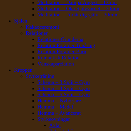
Meditation – Dämpa Ångest – 17min
Meditation – Öka Självvärdet – 30min
Meditation – Förlåt dig själv – 30min
Själen
Kakaoceremoni
Relationer
Relationer Grunderna
Relation Förälder Tonåring
Relation Förälder Barn
Romantisk Relation
Vänskapsrelation
Kroppen
Styrketräning
Schema – 3 Split – Gym
Schema – 4 Split – Gym
Schema – 5 Split – Gym
Hemma – Nybörjare
Hemma – Medel
Hemma – Avancerat
Styrkeövningar
Axlar