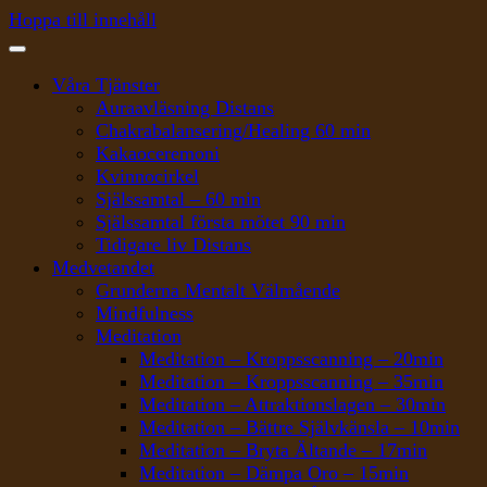
Hoppa till innehåll
Våra Tjänster
Auraavläsning Distans
Chakrabalansering/Healing 60 min
Kakaoceremoni
Kvinnocirkel
Själssamtal – 60 min
Själssamtal första mötet 90 min
Tidigare liv Distans
Medvetandet
Grunderna Mentalt Välmående
Mindfulness
Meditation
Meditation – Kroppsscanning – 20min
Meditation – Kroppsscanning – 35min
Meditation – Attraktionslagen – 30min
Meditation – Bättre Självkänsla – 10min
Meditation – Bryta Ältande – 17min
Meditation – Dämpa Oro – 15min