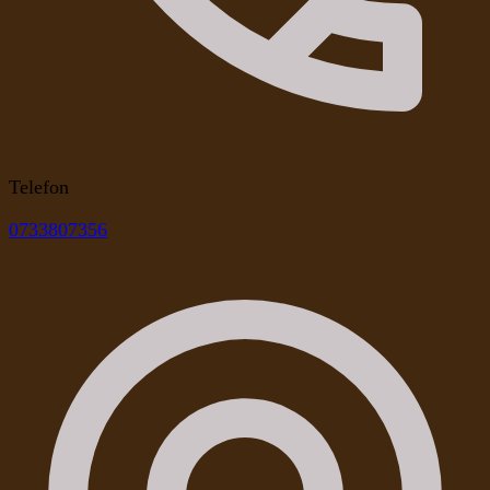
Telefon
0733807356