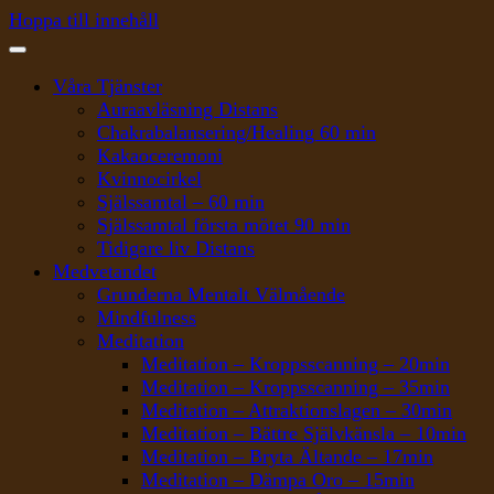
Hoppa till innehåll
Våra Tjänster
Auraavläsning Distans
Chakrabalansering/Healing 60 min
Kakaoceremoni
Kvinnocirkel
Själssamtal – 60 min
Själssamtal första mötet 90 min
Tidigare liv Distans
Medvetandet
Grunderna Mentalt Välmående
Mindfulness
Meditation
Meditation – Kroppsscanning – 20min
Meditation – Kroppsscanning – 35min
Meditation – Attraktionslagen – 30min
Meditation – Bättre Självkänsla – 10min
Meditation – Bryta Ältande – 17min
Meditation – Dämpa Oro – 15min