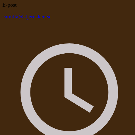
E-post
camilla@stjernsken.se