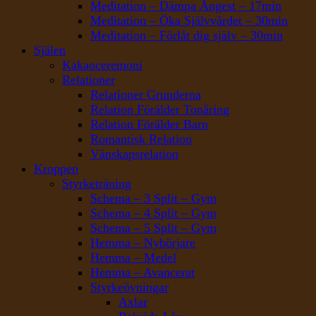
Meditation – Dämpa Ångest – 17min
Meditation – Öka Självvärdet – 30min
Meditation – Förlåt dig själv – 30min
Själen
Kakaoceremoni
Relationer
Relationer Grunderna
Relation Förälder Tonåring
Relation Förälder Barn
Romantisk Relation
Vänskapsrelation
Kroppen
Styrketräning
Schema – 3 Split – Gym
Schema – 4 Split – Gym
Schema – 5 Split – Gym
Hemma – Nybörjare
Hemma – Medel
Hemma – Avancerat
Styrkeövningar
Axlar