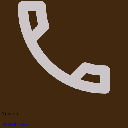
Telefon
0733807356