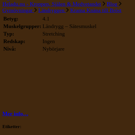
Krama
Heladu.nu - Kroppen, Själen & Medvetandet
Blog
Knäna
Gymövningar
Ländryggen
Krama Knäna till Bröst
till
Betyg:
4.1
Bröst
Muskelgrupper:
Ländrygg – Sätesmuskel
Typ:
Stretching
Redskap:
Ingen
Nivå:
Nybörjare
Mer info…
Etiketter: