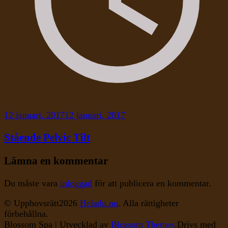
12 januari, 2017
12 januari, 2017
Stående Pelvic Tilt
Lämna en kommentar
Du måste vara
inloggad
för att publicera en kommentar.
© Upphovsrätt2026
Heladu.nu
. Alla rättigheter
förbehållna.
Blossom Spa | Utvecklad av
Blossom Themes
.Drivs med