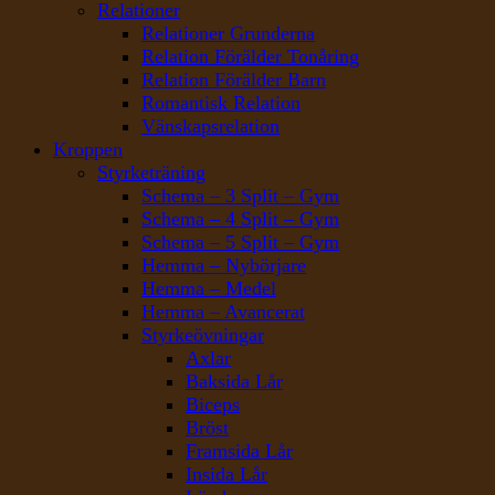
Relationer
Relationer Grunderna
Relation Förälder Tonåring
Relation Förälder Barn
Romantisk Relation
Vänskapsrelation
Kroppen
Styrketräning
Schema – 3 Split – Gym
Schema – 4 Split – Gym
Schema – 5 Split – Gym
Hemma – Nybörjare
Hemma – Medel
Hemma – Avancerat
Styrkeövningar
Axlar
Baksida Lår
Biceps
Bröst
Framsida Lår
Insida Lår