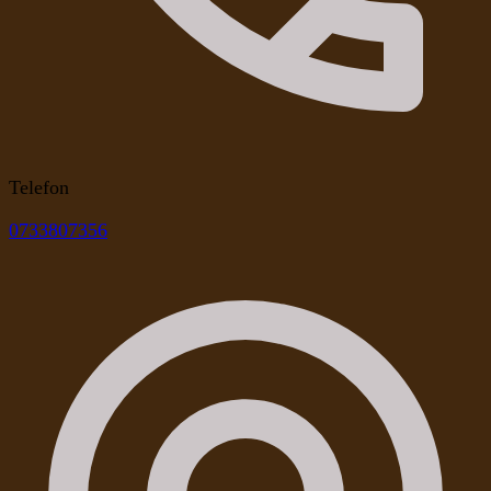
Telefon
0733807356