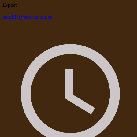
E-post
camilla@stjernsken.se