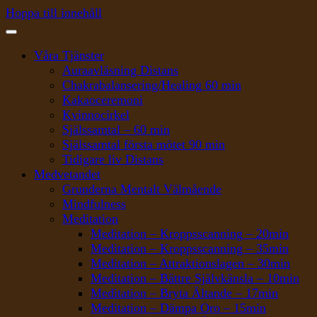
Hoppa till innehåll
Våra Tjänster
Auraavläsning Distans
Chakrabalansering/Healing 60 min
Kakaoceremoni
Kvinnocirkel
Själssamtal – 60 min
Själssamtal första mötet 90 min
Tidigare liv Distans
Medvetandet
Grunderna Mentalt Välmående
Mindfulness
Meditation
Meditation – Kroppsscanning – 20min
Meditation – Kroppsscanning – 35min
Meditation – Attraktionslagen – 30min
Meditation – Bättre Självkänsla – 10min
Meditation – Bryta Ältande – 17min
Meditation – Dämpa Oro – 15min