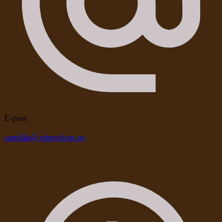
E-post
camilla@stjernsken.se