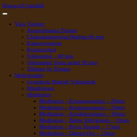
Hoppa till innehåll
Våra Tjänster
Auraavläsning Distans
Chakrabalansering/Healing 60 min
Kakaoceremoni
Kvinnocirkel
Själssamtal – 60 min
Själssamtal första mötet 90 min
Tidigare liv Distans
Medvetandet
Grunderna Mentalt Välmående
Mindfulness
Meditation
Meditation – Kroppsscanning – 20min
Meditation – Kroppsscanning – 35min
Meditation – Attraktionslagen – 30min
Meditation – Bättre Självkänsla – 10min
Meditation – Bryta Ältande – 17min
Meditation – Dämpa Oro – 15min