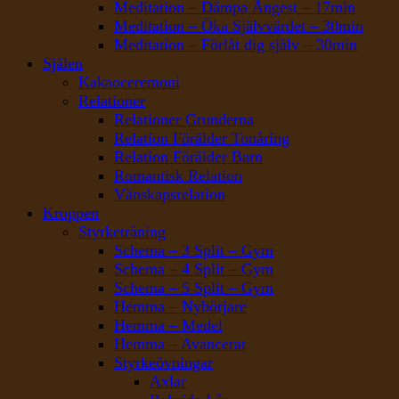
Meditation – Dämpa Ångest – 17min
Meditation – Öka Självvärdet – 30min
Meditation – Förlåt dig själv – 30min
Själen
Kakaoceremoni
Relationer
Relationer Grunderna
Relation Förälder Tonåring
Relation Förälder Barn
Romantisk Relation
Vänskapsrelation
Kroppen
Styrketräning
Schema – 3 Split – Gym
Schema – 4 Split – Gym
Schema – 5 Split – Gym
Hemma – Nybörjare
Hemma – Medel
Hemma – Avancerat
Styrkeövningar
Axlar