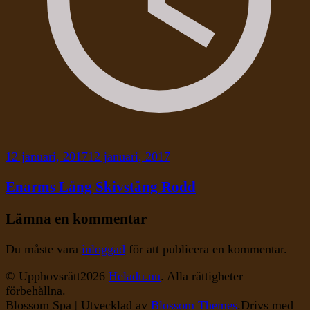
12 januari, 2017
12 januari, 2017
Enarms Lång Skivstång Rodd
Lämna en kommentar
Du måste vara
inloggad
för att publicera en kommentar.
© Upphovsrätt2026
Heladu.nu
. Alla rättigheter
förbehållna.
Blossom Spa | Utvecklad av
Blossom Themes
.Drivs med