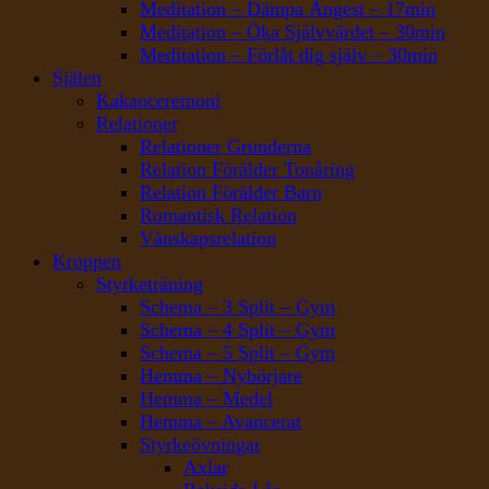
Meditation – Dämpa Ångest – 17min
Meditation – Öka Självvärdet – 30min
Meditation – Förlåt dig själv – 30min
Själen
Kakaoceremoni
Relationer
Relationer Grunderna
Relation Förälder Tonåring
Relation Förälder Barn
Romantisk Relation
Vänskapsrelation
Kroppen
Styrketräning
Schema – 3 Split – Gym
Schema – 4 Split – Gym
Schema – 5 Split – Gym
Hemma – Nybörjare
Hemma – Medel
Hemma – Avancerat
Styrkeövningar
Axlar