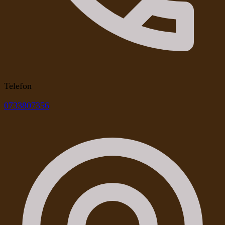
Telefon
0733807356