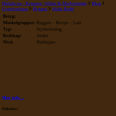
Släde
Heladu.nu - Kroppen, Själen & Medvetandet
Blog
Rodd
Gymövningar
Ryggen
Släde Rodd
Betyg:
Muskelgrupper:
Ryggen – Biceps – Lats
Typ:
Styrkeövning
Redskap:
Andra
Nivå:
Nybörjare
Mer info…
Etiketter: