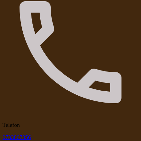
Telefon
0733807356