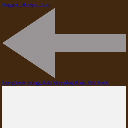
Ryggen - Biceps - Lats
Inläggsnavigering
Föregående inlägg
Rakt Skivstång Bänk Mid Rodd