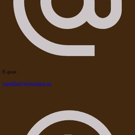
E-post
camilla@stjernsken.se