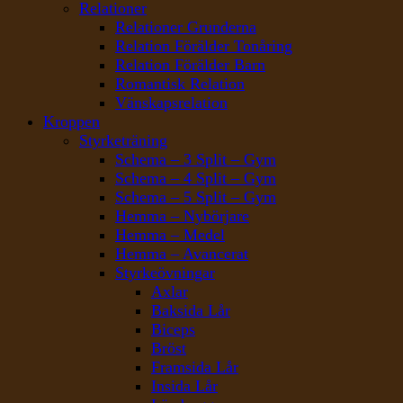
Relationer
Relationer Grunderna
Relation Förälder Tonåring
Relation Förälder Barn
Romantisk Relation
Vänskapsrelation
Kroppen
Styrketräning
Schema – 3 Split – Gym
Schema – 4 Split – Gym
Schema – 5 Split – Gym
Hemma – Nybörjare
Hemma – Medel
Hemma – Avancerat
Styrkeövningar
Axlar
Baksida Lår
Biceps
Bröst
Framsida Lår
Insida Lår