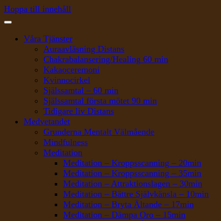
Hoppa till innehåll
Våra Tjänster
Auraavläsning Distans
Chakrabalansering/Healing 60 min
Kakaoceremoni
Kvinnocirkel
Själssamtal – 60 min
Själssamtal första mötet 90 min
Tidigare liv Distans
Medvetandet
Grunderna Mentalt Välmående
Mindfulness
Meditation
Meditation – Kroppsscanning – 20min
Meditation – Kroppsscanning – 35min
Meditation – Attraktionslagen – 30min
Meditation – Bättre Självkänsla – 10min
Meditation – Bryta Ältande – 17min
Meditation – Dämpa Oro – 15min