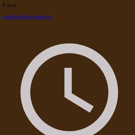
E-post
camilla@stjernsken.se