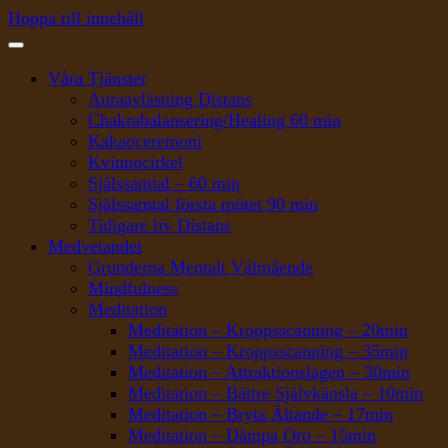
Hoppa till innehåll
Våra Tjänster
Auraavläsning Distans
Chakrabalansering/Healing 60 min
Kakaoceremoni
Kvinnocirkel
Själssamtal – 60 min
Själssamtal första mötet 90 min
Tidigare liv Distans
Medvetandet
Grunderna Mentalt Välmående
Mindfulness
Meditation
Meditation – Kroppsscanning – 20min
Meditation – Kroppsscanning – 35min
Meditation – Attraktionslagen – 30min
Meditation – Bättre Självkänsla – 10min
Meditation – Bryta Ältande – 17min
Meditation – Dämpa Oro – 15min