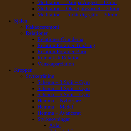
Meditation – Dämpa Ångest – 17min
Meditation – Öka Självvärdet – 30min
Meditation – Förlåt dig själv – 30min
Själen
Kakaoceremoni
Relationer
Relationer Grunderna
Relation Förälder Tonåring
Relation Förälder Barn
Romantisk Relation
Vänskapsrelation
Kroppen
Styrketräning
Schema – 3 Split – Gym
Schema – 4 Split – Gym
Schema – 5 Split – Gym
Hemma – Nybörjare
Hemma – Medel
Hemma – Avancerat
Styrkeövningar
Axlar