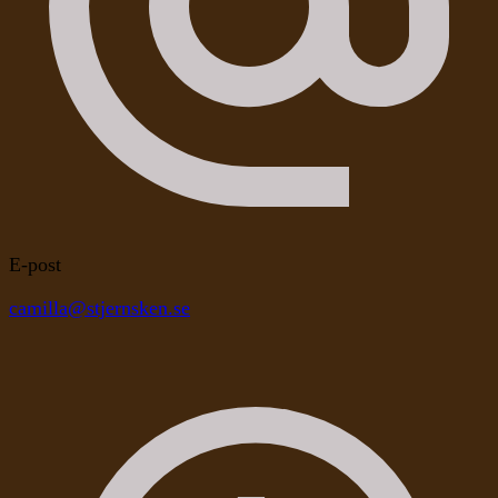
E-post
camilla@stjernsken.se