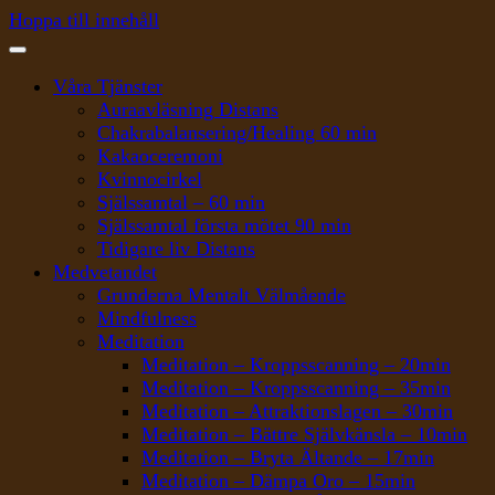
Hoppa till innehåll
Våra Tjänster
Auraavläsning Distans
Chakrabalansering/Healing 60 min
Kakaoceremoni
Kvinnocirkel
Själssamtal – 60 min
Själssamtal första mötet 90 min
Tidigare liv Distans
Medvetandet
Grunderna Mentalt Välmående
Mindfulness
Meditation
Meditation – Kroppsscanning – 20min
Meditation – Kroppsscanning – 35min
Meditation – Attraktionslagen – 30min
Meditation – Bättre Självkänsla – 10min
Meditation – Bryta Ältande – 17min
Meditation – Dämpa Oro – 15min