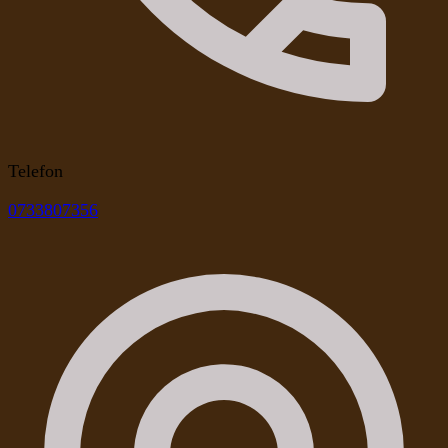
Telefon
0733807356