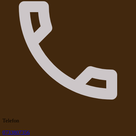
Telefon
0733807356