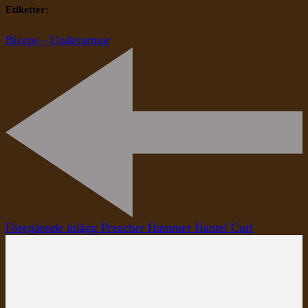
Etiketter:
Biceps - Underarmar
Inläggsnavigering
Föregående inlägg
Preacher Hammer Hantel Curl