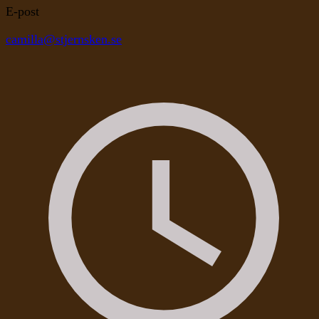
E-post
camilla@stjernsken.se