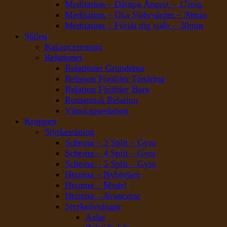
Meditation – Dämpa Ångest – 17min
Meditation – Öka Självvärdet – 30min
Meditation – Förlåt dig själv – 30min
Själen
Kakaoceremoni
Relationer
Relationer Grunderna
Relation Förälder Tonåring
Relation Förälder Barn
Romantisk Relation
Vänskapsrelation
Kroppen
Styrketräning
Schema – 3 Split – Gym
Schema – 4 Split – Gym
Schema – 5 Split – Gym
Hemma – Nybörjare
Hemma – Medel
Hemma – Avancerat
Styrkeövningar
Axlar