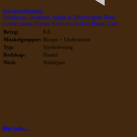
till
Inga kommentarer
Växelvisa
Heladu.nu - Kroppen, Själen & Medvetandet
Blog
Incline
Gymövningar
Biceps
Växelvisa Incline Hantel Curl
Hantel
Betyg:
8.6
Curl
Muskelgrupper:
Biceps – Underarmar
Typ:
Styrkeövning
Redskap:
Hantel
Nivå:
Nybörjare
Mer info…