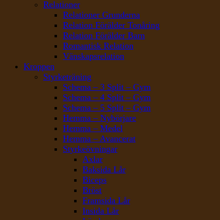
Relationer
Relationer Grunderna
Relation Förälder Tonåring
Relation Förälder Barn
Romantisk Relation
Vänskapsrelation
Kroppen
Styrketräning
Schema – 3 Split – Gym
Schema – 4 Split – Gym
Schema – 5 Split – Gym
Hemma – Nybörjare
Hemma – Medel
Hemma – Avancerat
Styrkeövningar
Axlar
Baksida Lår
Biceps
Bröst
Framsida Lår
Insida Lår