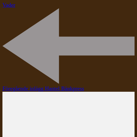
Vader
Inläggsnavigering
Föregående inlägg
Hantel Bänkpress