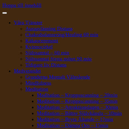
Hoppa till innehåll
Våra Tjänster
Auraavläsning Distans
Chakrabalansering/Healing 60 min
Kakaoceremoni
Kvinnocirkel
Själssamtal – 60 min
Själssamtal första mötet 90 min
Tidigare liv Distans
Medvetandet
Grunderna Mentalt Välmående
Mindfulness
Meditation
Meditation – Kroppsscanning – 20min
Meditation – Kroppsscanning – 35min
Meditation – Attraktionslagen – 30min
Meditation – Bättre Självkänsla – 10min
Meditation – Bryta Ältande – 17min
Meditation – Dämpa Oro – 15min