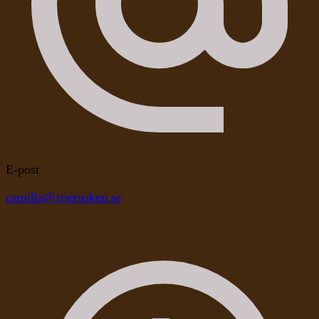
E-post
camilla@stjernsken.se