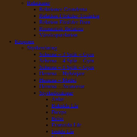
Relationer
Relationer Grunderna
Relation Förälder Tonåring
Relation Förälder Barn
Romantisk Relation
Vänskapsrelation
Kroppen
Styrketräning
Schema – 3 Split – Gym
Schema – 4 Split – Gym
Schema – 5 Split – Gym
Hemma – Nybörjare
Hemma – Medel
Hemma – Avancerat
Styrkeövningar
Axlar
Baksida Lår
Biceps
Bröst
Framsida Lår
Insida Lår