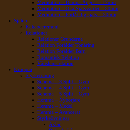
Meditation – Dämpa Ångest – 17min
Meditation – Öka Självvärdet – 30min
Meditation – Förlåt dig själv – 30min
Själen
Kakaoceremoni
Relationer
Relationer Grunderna
Relation Förälder Tonåring
Relation Förälder Barn
Romantisk Relation
Vänskapsrelation
Kroppen
Styrketräning
Schema – 3 Split – Gym
Schema – 4 Split – Gym
Schema – 5 Split – Gym
Hemma – Nybörjare
Hemma – Medel
Hemma – Avancerat
Styrkeövningar
Axlar