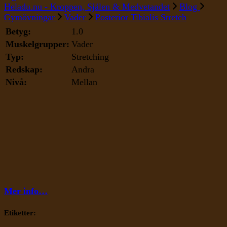
Posterior
Heladu.nu - Kroppen, Själen & Medvetandet
Blog
Tibialis
Gymövningar
Vader
Posterior Tibialis Stretch
Stretch
Betyg:
1.0
Muskelgrupper:
Vader
Typ:
Stretching
Redskap:
Andra
Nivå:
Mellan
Mer info…
Etiketter: