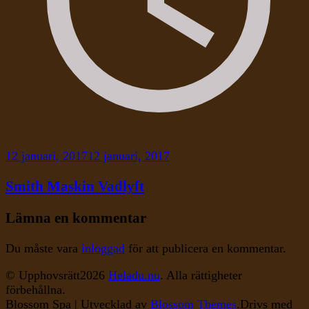
12 januari, 2017
12 januari, 2017
Smith Maskin Vadlyft
Lämna en kommentar
Du måste vara
inloggad
för att publicera en kommentar.
© Upphovsrätt2026
Heladu.nu
. Alla rättigheter
förbehållna.
Blossom Spa | Utvecklad av
Blossom Themes
.Drivs med