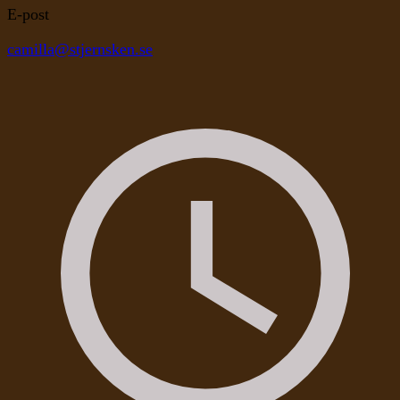
E-post
camilla@stjernsken.se