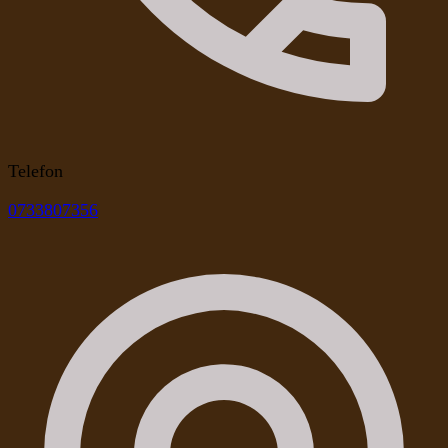
Telefon
0733807356