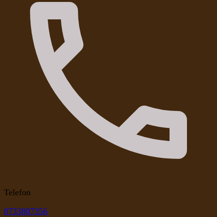
Telefon
0733807356