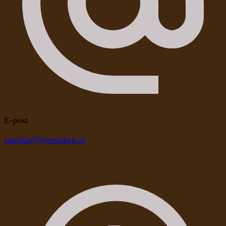
E-post
camilla@stjernsken.se