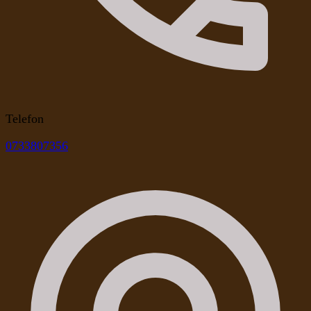
Telefon
0733807356