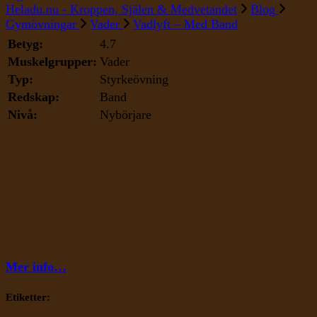
Vadlyft
Heladu.nu - Kroppen, Själen & Medvetandet
Blog
–
Gymövningar
Vader
Vadlyft – Med Band
Med
Betyg:
4.7
Band
Muskelgrupper:
Vader
Typ:
Styrkeövning
Redskap:
Band
Nivå:
Nybörjare
Mer info…
Etiketter: