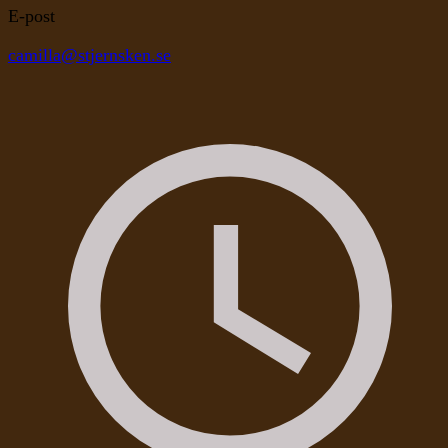
E-post
camilla@stjernsken.se