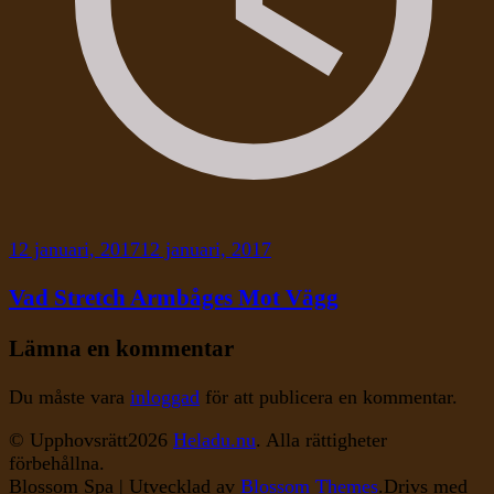
12 januari, 2017
12 januari, 2017
Vad Stretch Armbåges Mot Vägg
Lämna en kommentar
Du måste vara
inloggad
för att publicera en kommentar.
© Upphovsrätt2026
Heladu.nu
. Alla rättigheter
förbehållna.
Blossom Spa | Utvecklad av
Blossom Themes
.Drivs med