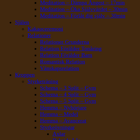
Meditation – Dämpa Ångest – 17min
Meditation – Öka Självvärdet – 30min
Meditation – Förlåt dig själv – 30min
Själen
Kakaoceremoni
Relationer
Relationer Grunderna
Relation Förälder Tonåring
Relation Förälder Barn
Romantisk Relation
Vänskapsrelation
Kroppen
Styrketräning
Schema – 3 Split – Gym
Schema – 4 Split – Gym
Schema – 5 Split – Gym
Hemma – Nybörjare
Hemma – Medel
Hemma – Avancerat
Styrkeövningar
Axlar