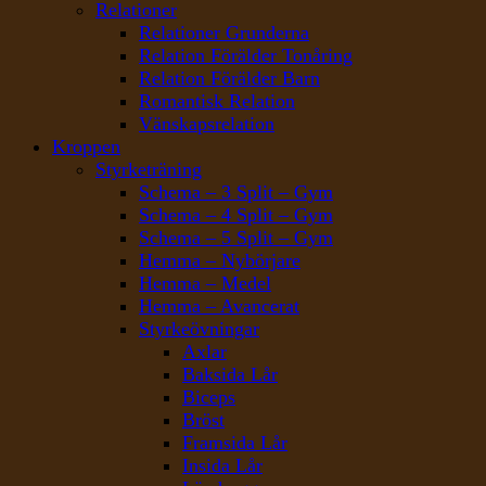
Relationer
Relationer Grunderna
Relation Förälder Tonåring
Relation Förälder Barn
Romantisk Relation
Vänskapsrelation
Kroppen
Styrketräning
Schema – 3 Split – Gym
Schema – 4 Split – Gym
Schema – 5 Split – Gym
Hemma – Nybörjare
Hemma – Medel
Hemma – Avancerat
Styrkeövningar
Axlar
Baksida Lår
Biceps
Bröst
Framsida Lår
Insida Lår