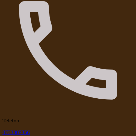
Telefon
0733807356