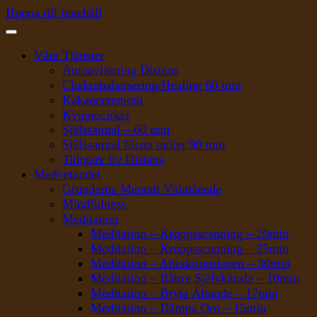
Hoppa till innehåll
Våra Tjänster
Auraavläsning Distans
Chakrabalansering/Healing 60 min
Kakaoceremoni
Kvinnocirkel
Själssamtal – 60 min
Själssamtal första mötet 90 min
Tidigare liv Distans
Medvetandet
Grunderna Mentalt Välmående
Mindfulness
Meditation
Meditation – Kroppsscanning – 20min
Meditation – Kroppsscanning – 35min
Meditation – Attraktionslagen – 30min
Meditation – Bättre Självkänsla – 10min
Meditation – Bryta Ältande – 17min
Meditation – Dämpa Oro – 15min